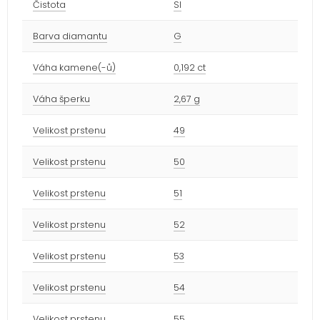
Čistota
SI
Barva diamantu
G
Váha kamene(-ů)
0,192 ct
Váha šperku
2,67 g
Velikost prstenu
49
Velikost prstenu
50
Velikost prstenu
51
Velikost prstenu
52
Velikost prstenu
53
Velikost prstenu
54
Velikost prstenu
55