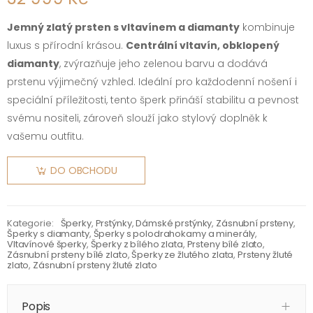
Jemný zlatý prsten s vltavínem a diamanty
kombinuje
luxus s přírodní krásou.
Centrální vltavín, obklopený
diamanty
, zvýrazňuje jeho zelenou barvu a dodává
prstenu výjimečný vzhled. Ideální pro každodenní nošení i
speciální příležitosti, tento šperk přináší stabilitu a pevnost
svému nositeli, zároveň slouží jako stylový doplněk k
vašemu outfitu.
DO OBCHODU
Kategorie:
Šperky
,
Prstýnky
,
Dámské prstýnky
,
Zásnubní prsteny
,
Šperky s diamanty
,
Šperky s polodrahokamy a minerály
,
Vltavínové šperky
,
Šperky z bílého zlata
,
Prsteny bílé zlato
,
Zásnubní prsteny bílé zlato
,
Šperky ze žlutého zlata
,
Prsteny žluté
zlato
,
Zásnubní prsteny žluté zlato
Popis