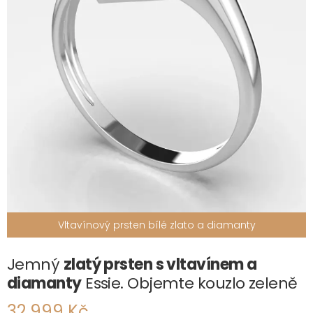
Vltavínový prsten bílé zlato a diamanty
Jemný
zlatý prsten s vltavínem a
diamanty
Essie. Objemte kouzlo zeleně
32 999 Kč