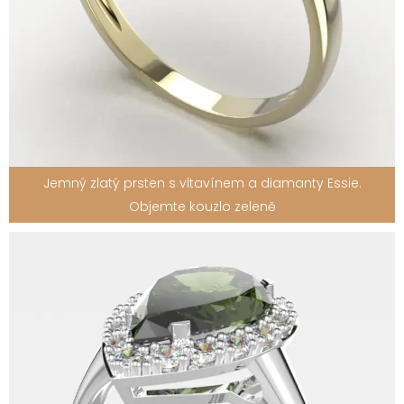
Jemný zlatý prsten s vltavínem a diamanty Essie.
Objemte kouzlo zeleně