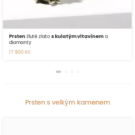
Prsten
žluté zlato
s kulatým vltavínem
a
diamanty
17 900 Kč
Prsten s velkým kamenem