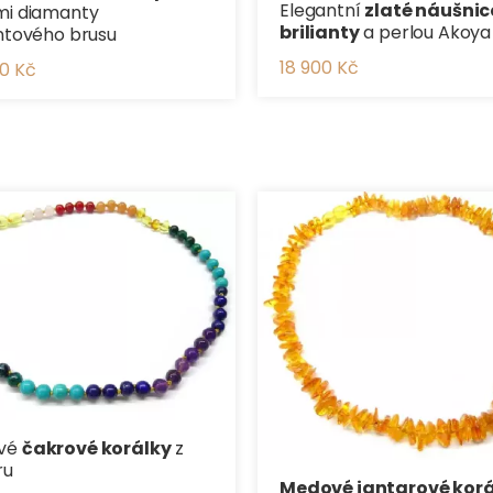
Elegantní
zlaté náušnic
mi diamanty
brilianty
a perlou Akoya
antového brusu
18 900 Kč
0 Kč
vé
čakrové korálky
z
ru
Medové jantarové korá