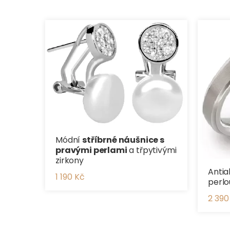
Módní
stříbrné náušnice s
pravými perlami
a třpytivými
zirkony
Antia
1 190 Kč
perlo
2 390