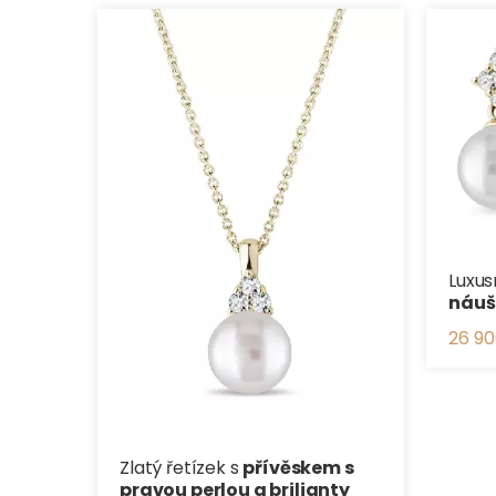
Luxus
náušn
26 90
Zlatý řetízek s
přívěskem s
pravou perlou a brilianty