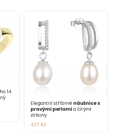
ho 14
ený
Elegantní stříbrné
náušnice s
pravými perlami
a čirými
zirkony
427 Kč