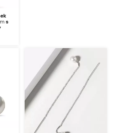
sek
tem
s
y