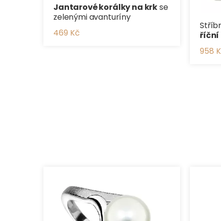
Jantarové korálky na krk
se
zelenými avanturíny
Stříb
469 Kč
říční
958 