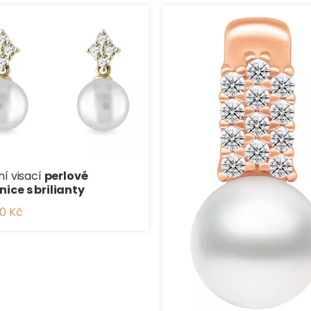
ní visací
perlové
ice s brilianty
0 Kč