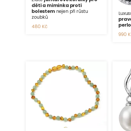
děti a miminka proti
bolestem
nejen při růstu
Luxus
zoubků
prav
perl
480 Kč
990 