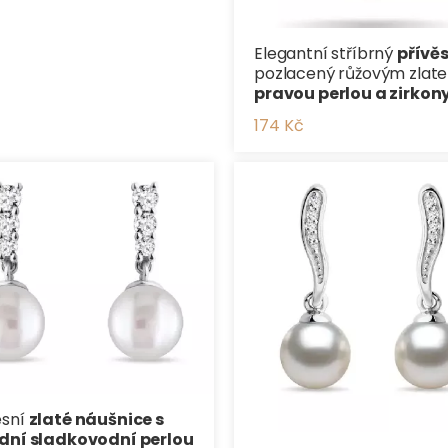
Elegantní stříbrný
přívě
pozlacený růžovým zla
pravou perlou a zirkon
174 Kč
esní
zlaté náušnice s
odní sladkovodní perlou