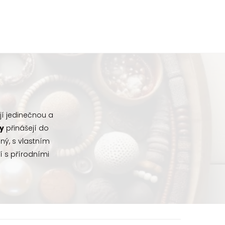
ují jedinečnou a
ly
přinášejí do
ný, s vlastním
í s přírodními