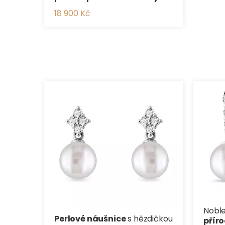
18 900 Kč
Nobl
Perlové náušnice
s hězdičkou
přír