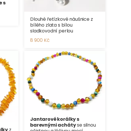
e s
Dlouhé řetízkové náušnice z
bílého zlata s bílou
sladkovodní perlou
8 900 Kč
Jantarové korálky s
barevnými acháty
se silnou
lky
z
očistnou a léčivou mocí