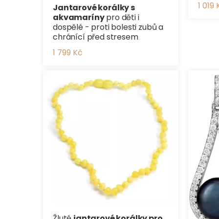
1 019 
Jantarové korálky s
akvamaríny
pro děti i
dospělé - proti bolesti zubů a
chránící před stresem
1 799 Kč
Žluté
jantarové korálky pro