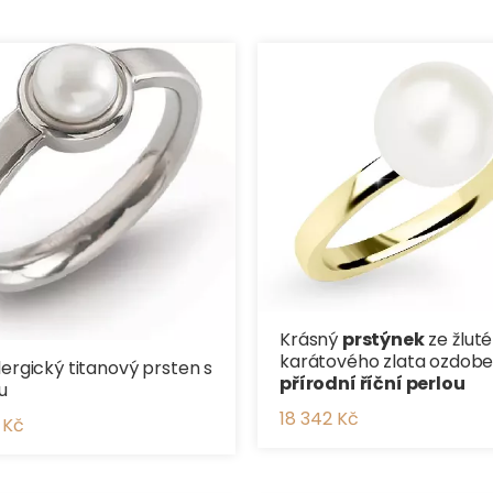
Krásný
prstýnek
ze žluté
karátového zlata ozdob
lergický titanový prsten s
přírodní říční perlou
u
18 342 Kč
 Kč