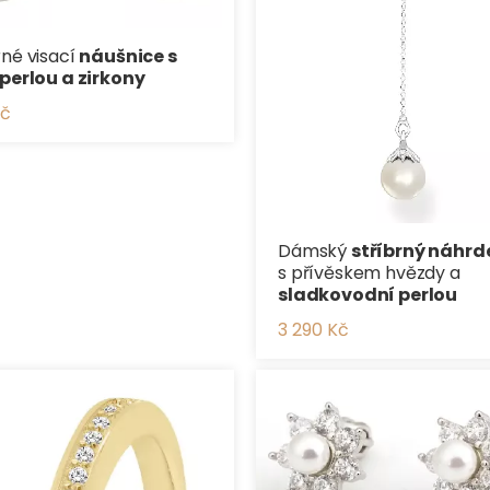
rné visací
náušnice s
 perlou a zirkony
Kč
Dámský
stříbrný náhrd
s přívěskem hvězdy a
sladkovodní perlou
3 290 Kč