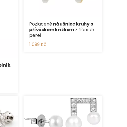
Pozlacené
náušnice kruhy s
přívěskem křížkem
z říčních
perel
1 099 Kč
elník