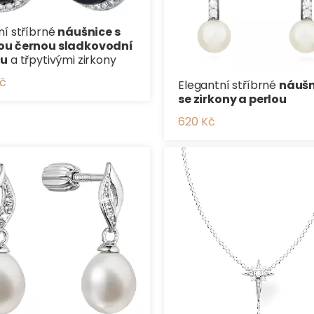
ní stříbrné
náušnice s
ou černou sladkovodní
ou
a třpytivými zirkony
Kč
Elegantní stříbrné
náušn
se zirkony a perlou
620 Kč