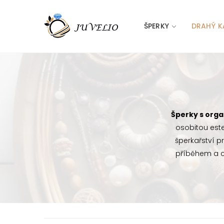
ŠPERKY
DRAHÝ K
Šperky s orga
osobitou este
šperkařství p
příběhem a ch