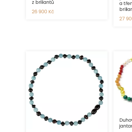
z briliantů
a tře
brili
26 900 Kč
27 90
Duho
janta