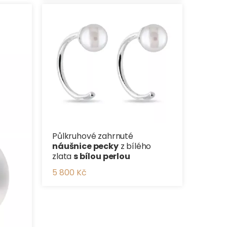
Půlkruhové zahrnuté
náušnice pecky
z bílého
zlata
s bílou perlou
5 800 Kč