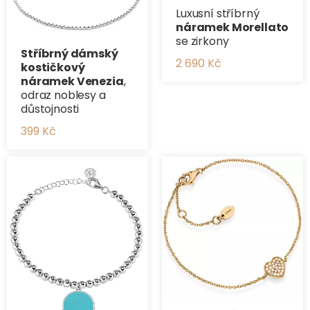
Luxusní stříbrný
náramek Morellato
se zirkony
Stříbrný dámský
2 690 Kč
kostičkový
náramek Venezia
,
odraz noblesy a
důstojnosti
399 Kč