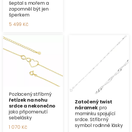
šeptal s mořem a
zapomněl být jen
šperkem
5 499 Kč
Pozlacený stříbrný
řetízek na nohu
Zatočený twist
srdce a nekonečno
náramek
pro
jako připomenutí
maminku spojující
sebelásky
srdce. Stříbrný
symbol rodinné lásky
1 070 Kč