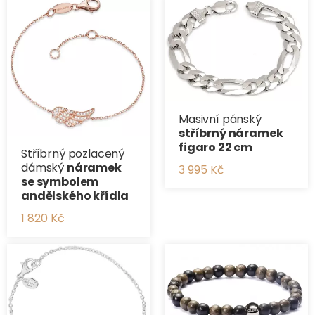
Masivní pánský
stříbrný náramek
figaro 22 cm
Stříbrný pozlacený
dámský
náramek
3 995 Kč
se symbolem
andělského křídla
1 820 Kč