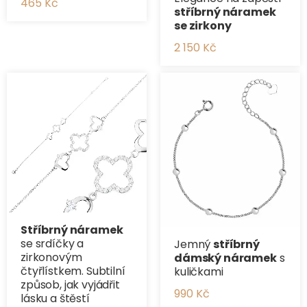
465 Kč
stříbrný náramek
se zirkony
2 150 Kč
Stříbrný náramek
se srdíčky a
Jemný
stříbrný
zirkonovým
dámský náramek
s
čtyřlístkem. Subtilní
kuličkami
způsob, jak vyjádřit
990 Kč
lásku a štěstí