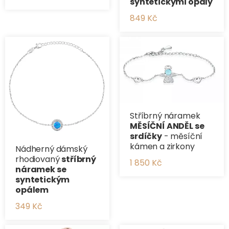
syntetickými opály
849 Kč
Stříbrný náramek
MĚSÍČNÍ ANDĚL se
srdíčky
- měsíční
kámen a zirkony
Nádherný dámský
rhodiovaný
stříbrný
1 850 Kč
náramek se
syntetickým
opálem
349 Kč