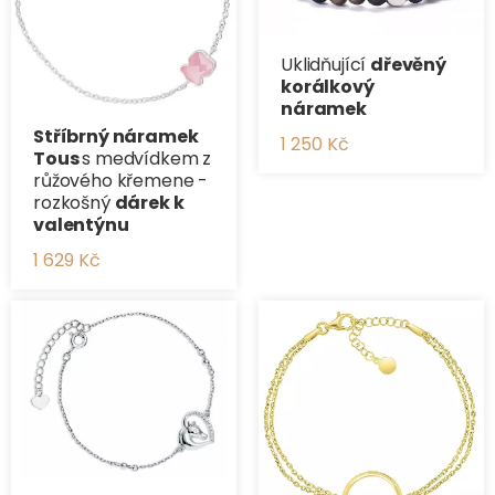
Uklidňující
dřevěný
korálkový
náramek
Stříbrný náramek
1 250 Kč
Tous
s medvídkem z
růžového křemene -
rozkošný
dárek k
valentýnu
1 629 Kč