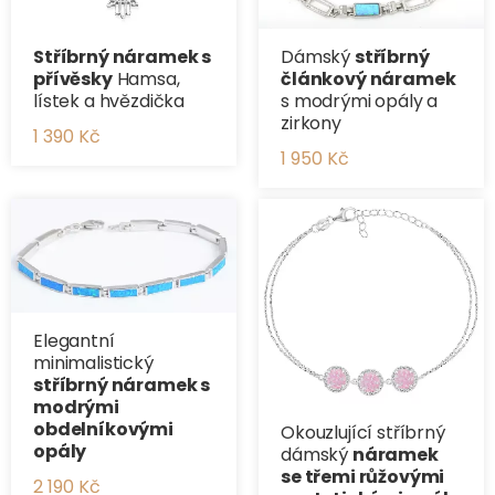
Stříbrný náramek s
Dámský
stříbrný
přívěsky
Hamsa,
článkový náramek
lístek a hvězdička
s modrými opály a
zirkony
1 390 Kč
1 950 Kč
Elegantní
minimalistický
stříbrný náramek s
modrými
obdelníkovými
Okouzlující stříbrný
opály
dámský
náramek
se třemi růžovými
2 190 Kč