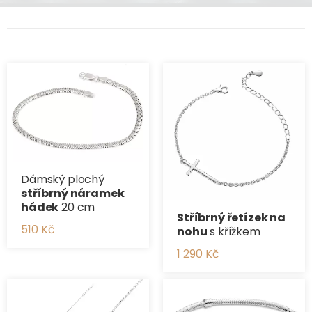
Dámský plochý
stříbrný náramek
hádek
20 cm
Stříbrný řetízek na
510 Kč
nohu
s křížkem
1 290 Kč