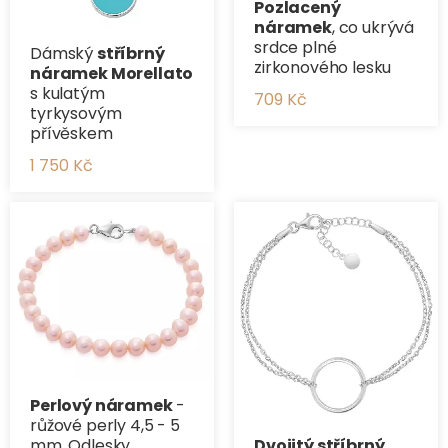
Pozlacený
náramek
, co ukrývá
srdce plné
Dámský
stříbrný
zirkonového lesku
náramek Morellato
s kulatým
709 Kč
tyrkysovým
přívěskem
1 750 Kč
Perlový náramek
-
růžové perly 4,5 - 5
Dvojitý stříbrný
mm. Odlesky