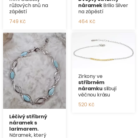
náramek
Brilio Silver
růžových snů na
na zápěstí
zápěstí
464 Kč
749 Kč
Zirkony ve
stříbrném
náramku
slibují
věčnou krásu
520 Kč
Léčivý stříbrný
náramek s
larimarem.
Náramek, který