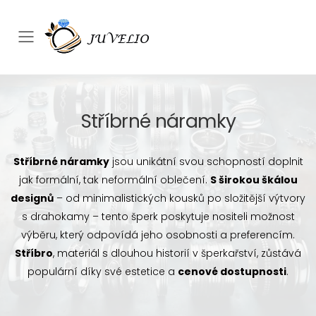
Přepínač mobilního menu
Stříbrné náramky
Stříbrné náramky
jsou unikátní svou schopností doplnit
jak formální, tak neformální oblečení.
S širokou škálou
designů
– od minimalistických kousků po složitější výtvory
s drahokamy – tento šperk poskytuje nositeli možnost
výběru, který odpovídá jeho osobnosti a preferencím.
Stříbro
, materiál s dlouhou historií v šperkařství, zůstává
populární díky své estetice a
cenové dostupnosti
.