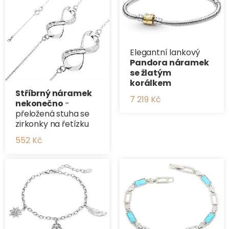
Elegantní lankový
Pandora náramek
se žlatým
korálkem
Stříbrný náramek
7 219 Kč
nekonečno
-
přeložená stuha se
zirkonky na řetízku
552 Kč