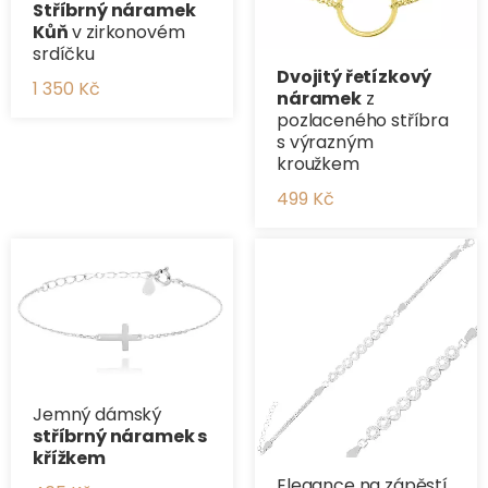
Stříbrný náramek
Kůň
v zirkonovém
srdíčku
Dvojitý řetízkový
1 350 Kč
náramek
z
pozlaceného stříbra
s výrazným
kroužkem
499 Kč
Jemný dámský
stříbrný náramek s
křížkem
Elegance na zápěstí