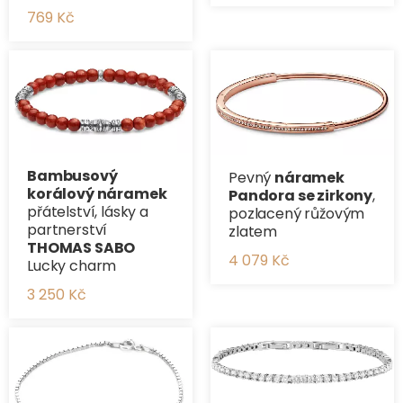
769 Kč
Bambusový
Pevný
náramek
korálový náramek
Pandora se zirkony
,
přátelství, lásky a
pozlacený růžovým
partnerství
zlatem
THOMAS SABO
4 079 Kč
Lucky charm
3 250 Kč