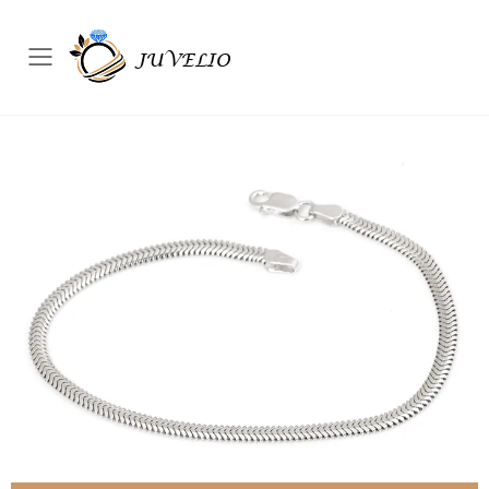
Přepínač mobilního menu