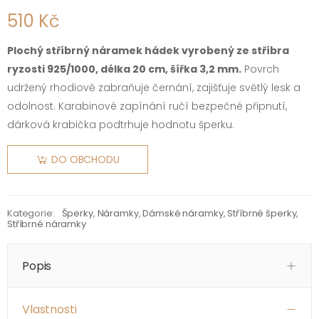
510 Kč
Plochý stříbrný náramek hádek vyrobený ze stříbra
ryzosti 925/1000, délka 20 cm, šířka 3,2 mm.
Povrch
udržený rhodiově zabraňuje černání, zajišťuje světlý lesk a
odolnost. Karabinové zapínání ručí bezpečné připnutí,
dárková krabička podtrhuje hodnotu šperku.
DO OBCHODU
Kategorie:
Šperky
,
Náramky
,
Dámské náramky
,
Stříbrné šperky
,
Stříbrné náramky
Popis
Vlastnosti