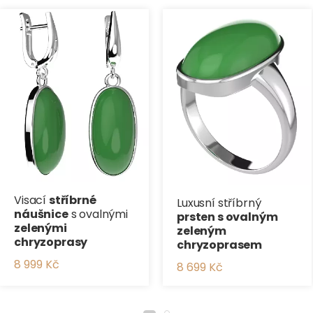
Visací
stříbrné
Luxusní stříbrný
náušnice
s ovalnými
prsten s ovalným
zelenými
zeleným
chryzoprasy
chryzoprasem
8 999 Kč
8 699 Kč