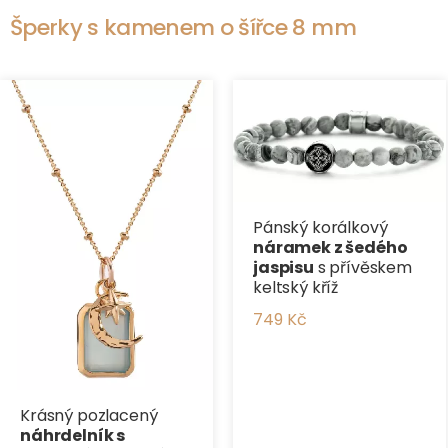
Šperky s kamenem o šířce 8 mm
Pánský korálkový
náramek z šedého
jaspisu
s přívěskem
keltský kříž
749 Kč
Krásný pozlacený
náhrdelník s