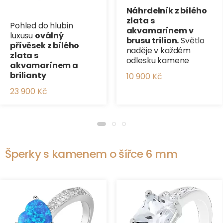
Náhrdelník z bílého
zlata s
Pohled do hlubin
akvamarínem v
luxusu
oválný
brusu trilion.
Světlo
přívěsek z bílého
naděje v každém
zlata s
odlesku kamene
akvamarínem a
brilianty
10 900 Kč
23 900 Kč
Šperky s kamenem o šířce 6 mm