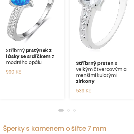
Stříbrný
prstýnek z
lásky se srdíčkem
z
modrého opálu
Stříbrný prsten
s
velkým čtvercovým a
990 Kč
menšími kulatými
zirkony
539 Kč
Šperky s kamenem o šířce 7 mm