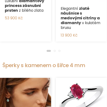
Luxusní
diamantový
princess zásnubní
Elegantní
zlaté
prsten
z bílého zlata
náušnice s
53 900 Kč
medovými citríny a
diamanty
v kulatém
brusu
13 900 Kč
Šperky s kamenem o šířce 4 mm