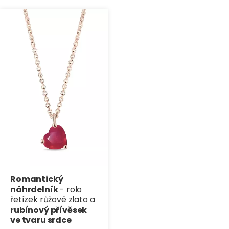
Romantický
náhrdelník
- rolo
řetízek růžové zlato a
rubínový přívěsek
ve tvaru srdce