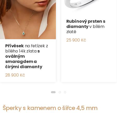
Rubínový prsten s
diamanty
v bílém
zlatě
25 900 Kč
Přívěsek
na řetízek z
bílého 14k zlata
s
oválným
smaragdem a
čirými diamanty
28 900 Kč
Šperky s kamenem o šířce 4,5 mm