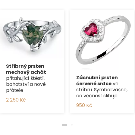
Stříbrný prsten
mechový achát
Zásnubní prsten
přitahující štěstí,
červené srdce
ve
bohatství a nové
stříbru. Symbol vášně,
přátele
co věčnost slibuje
2 250 Kč
950 Kč