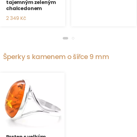
tajemným zeleným
chalcedonem
2 349 Kč
Šperky s kamenem o šířce 9 mm
Prsten s velkým