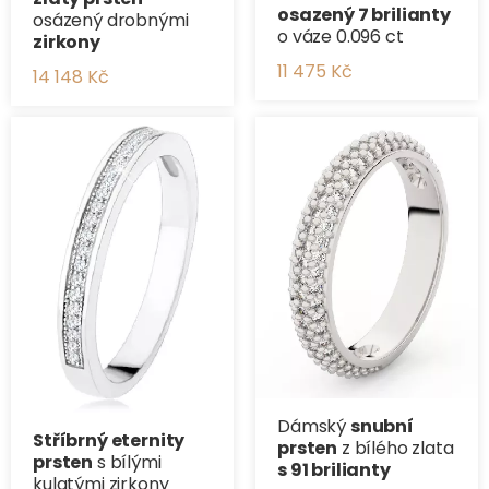
osazený 7 brilianty
osázený drobnými
o váze 0.096 ct
zirkony
11 475 Kč
14 148 Kč
Dámský
snubní
Stříbrný eternity
prsten
z bílého zlata
prsten
s bílými
s 91 brilianty
kulatými zirkony