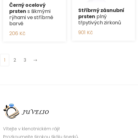
Černý ocelový
Stříbrný zásnubní
prsten
s šikmými
prsten
plný
rýhami ve stříbrné
třpytivých zirkonů
barvě
901 Kč
206 Kč
1
2
3
Vítejte v klenotnickém ráji!
Prozkoumejte širokou škálu šperků,