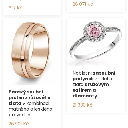
28 071 Kč
617 Kč
Noblesní
zásnubní
prstýnek
z bílého
zlata
s ružovým
safírem a
Pánský snubní
diamanty
prsten z růžového
zlata
v kombinaci
21 330 Kč
matného a lesklého
provedení
26 901 Kč