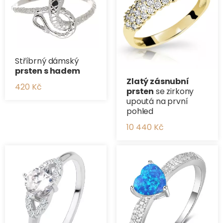
Stříbrný dámský
prsten s hadem
Zlatý zásnubní
420 Kč
prsten
se zirkony
upoutá na první
pohled
10 440 Kč