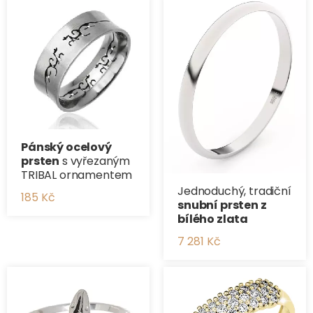
Pánský ocelový
prsten
s vyřezaným
TRIBAL ornamentem
Jednoduchý, tradiční
185 Kč
​snubní prsten z
bílého zlata
7 281 Kč