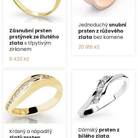
Jednoduchý
snubní
Zásnubní prsten
prsten z růžového
prstýnek ze žlutého
zlata
bez kamene
zlata
s třpytivým
20 916 Kč
zirkonem
9 423 Kč
Dámský
prsten z
Krásný a nápaditý
bílého zlata
zlatý prsten