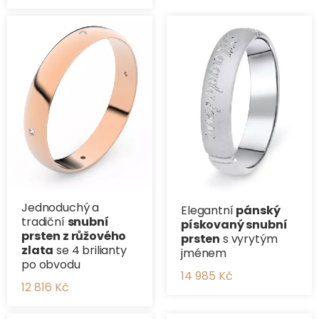
Jednoduchý a
Elegantní
pánský
tradiční ​
snubní
pískovaný snubní
prsten z růžového
prsten
s vyrytým
zlata
se 4 brilianty
jménem
po obvodu
14 985 Kč
12 816 Kč