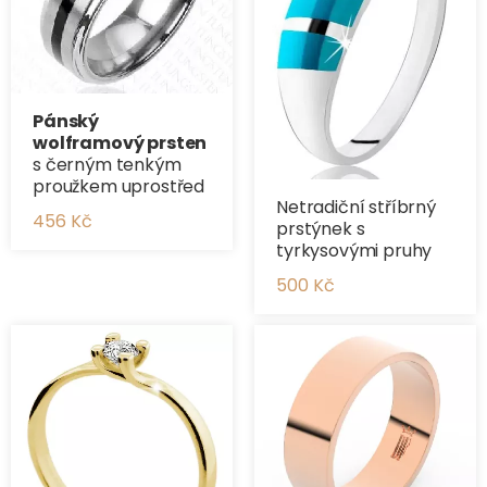
Pánský
wolframový prsten
s černým tenkým
proužkem uprostřed
Netradiční stříbrný
456 Kč
prstýnek s
tyrkysovými pruhy
500 Kč