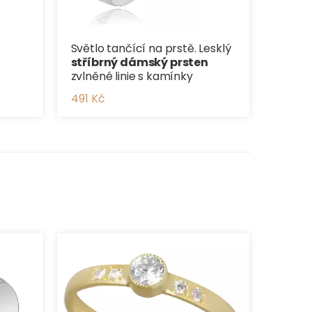
Světlo tančící na prstě. Lesklý
stříbrný dámský prsten
zvlněné linie s kamínky
491 Kč
Částe
prste
419 Kč