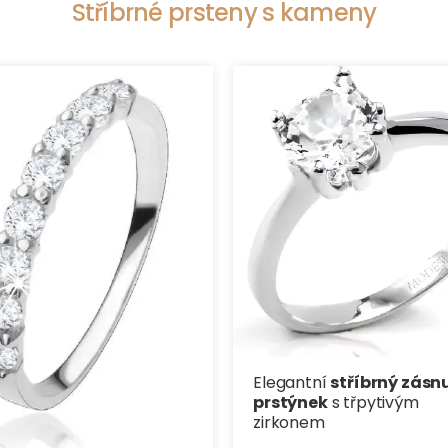
Stříbrné prsteny s kameny
Elegantní
stříbrný zásn
prstýnek
s třpytivým
zirkonem