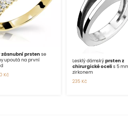
ý zásnubní prsten
se
ny upoutá na první
Lesklý dámský
prsten z
ed
chirurgické oceli
s 5 m
zirkonem
0 Kč
235 Kč