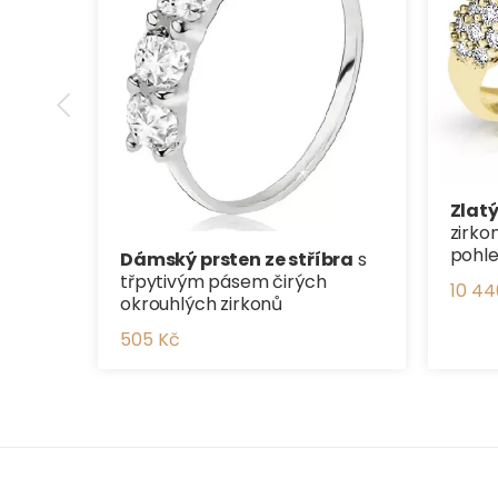
Zlat
zirko
pohl
Dámský prsten ze stříbra
s
třpytivým pásem čirých
10 44
okrouhlých zirkonů
505 Kč