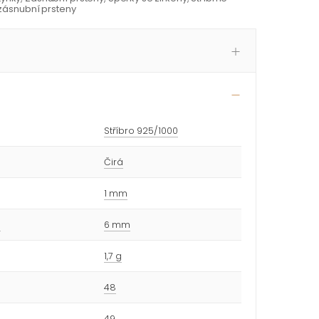
 zásnubní prsteny
Stříbro 925/1000
Čirá
1 mm
u
6 mm
1,7 g
48
49