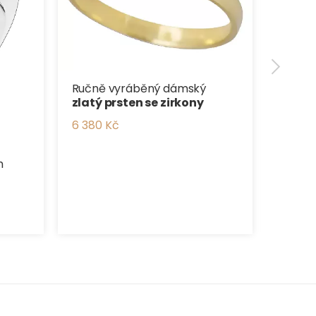
Ručně vyráběný dámský
zlatý prsten se zirkony
6 380 Kč
m