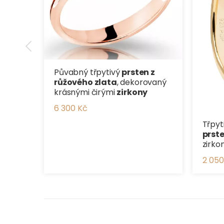
Půvabný třpytivý
prsten z
růžového zlata
, dekorovaný
krásnými čirými
zirkony
6 300 Kč
Třpyt
prst
zirko
2 050