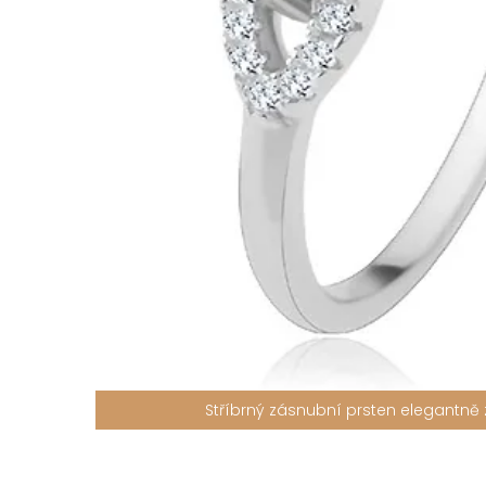
Stříbrný zásnubní prsten elegantně