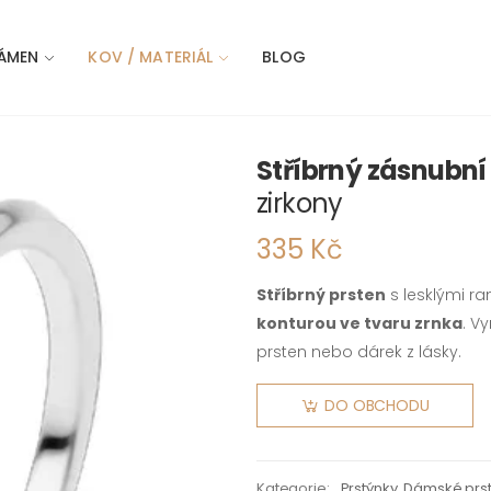
ÁMEN
KOV / MATERIÁL
BLOG
Stříbrný zásnubní
zirkony
335 Kč
Stříbrný prsten
s lesklými r
konturou ve tvaru zrnka
. V
prsten nebo dárek z lásky.
DO OBCHODU
Kategorie:
Prstýnky
,
Dámské prs