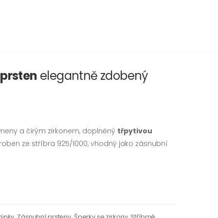
 prsten
elegantně zdobený
ameny a čirým zirkonem, doplněný
třpytivou
yroben ze stříbra 925/1000, vhodný jako zásnubní
týnky
,
Zásnubní prsteny
,
Šperky se zirkony
,
Stříbrné