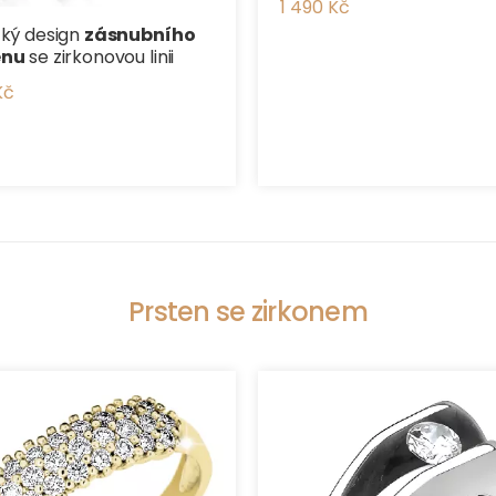
1 490 Kč
cký design
zásnubního
enu
se zirkonovou linii
Kč
Prsten se zirkonem