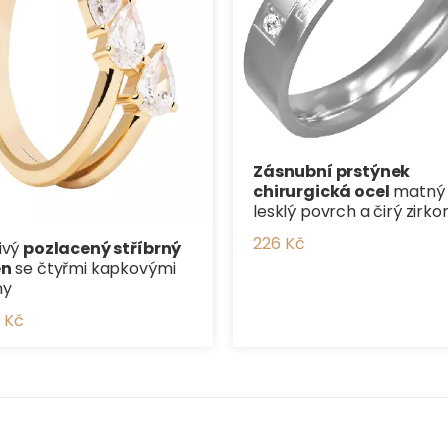
Zásnubní prstýnek
chirurgická ocel
matný
lesklý povrch a čirý zirko
226 Kč
ivý
pozlacený stříbrný
en
se čtyřmi kapkovými
ny
 Kč