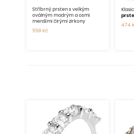
Stříbrný prsten s velkým
Klasi
oválným modrým a osmi
prst
menšími čirými zirkony
474 
559 Kč