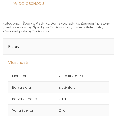
DO OBCHODU
Kategorie:
Šperky
,
Prstýnky
,
Dámské prstýnky
,
Zásnubní prsteny
,
Šperky se zirkony
,
Šperky ze žlutého zlata
,
Prsteny žluté zlato
,
Zásnubní prsteny žluté zlato
Popis
Vlastnosti
Materiál
Zlato 14 kt 585/1000
Barva zlata
Žluté zlato
Barva kamene
Čirá
Váha šperku
2,1 g