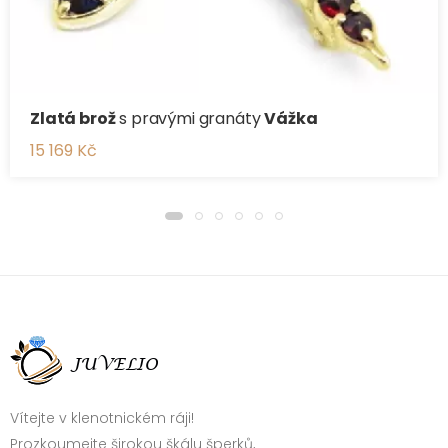
Zlatá brož
s pravými granáty
Vážka
15 169 Kč
Vítejte v klenotnickém ráji!
Prozkoumejte širokou škálu šperků,