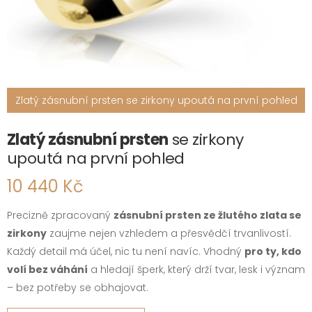
Zlatý zásnubní prsten se zirkony upoutá na první pohled
Zlatý zásnubní prsten
se zirkony
upoutá na první pohled
10 440 Kč
Precizně zpracovaný
zásnubní prsten ze žlutého zlata se
zirkony
zaujme nejen vzhledem a přesvědčí trvanlivostí.
Každý detail má účel, nic tu není navíc. Vhodný
pro ty, kdo
volí bez váhání
a hledají šperk, který drží tvar, lesk i význam
– bez potřeby se obhajovat.