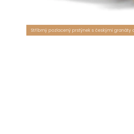
Stříbrný pozlacený prstýnek s českými granáty 