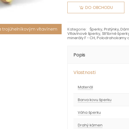
DO OBCHODU
a trojúhelníkovým vltavínem
Kategorie:
Šperky
,
Prstýnky
,
Dáms
Vltavínové šperky
,
Stříbrné šperk
minerály F - CH
,
Polodrahokamy a 
Popis
Vlastnosti
Materiál
Barva kovu šperku
Váha šperku
Drahý kámen