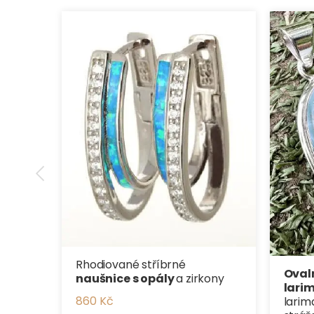
Rhodiované stříbrné
Ovaln
naušnice s opály
a zirkony
larim
860 Kč
larima