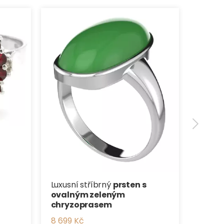
Stříb
karne
1 916 K
Luxusní stříbrný
prsten s
ovalným zeleným
chryzoprasem
8 699 Kč