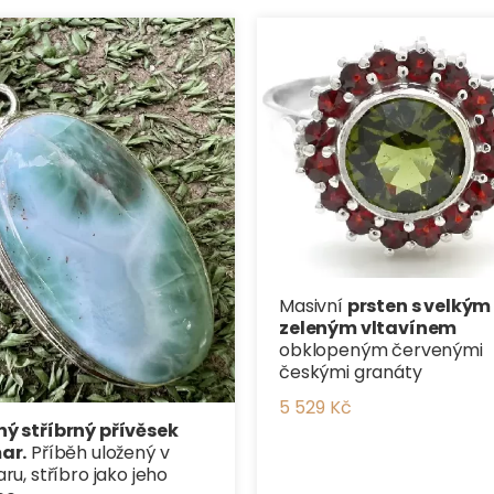
Masivní
prsten s velkým
zeleným vltavínem
obklopeným červenými
českými granáty
5 529 Kč
ý stříbrný přívěsek
ar.
Příběh uložený v
ru, stříbro jako jeho