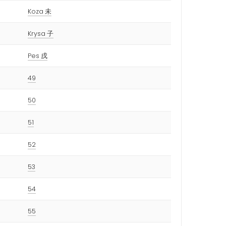
Koza 未
Krysa 子
Pes 戌
49
50
51
52
53
54
55