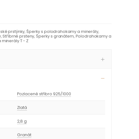
ké prstýnky
,
Šperky s polodrahokamy a minerály
,
y
,
Stříbrné prsteny
,
Šperky s granátem
,
Polodrahokamy a
minerály T - Z
Pozlacené stříbro 925/1000
Zlatá
2,8 g
Granát