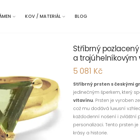
ÁMEN
KOV / MATERIÁL
BLOG
Stříbrný pozlacen
a trojúhelníkovým
5 081 Kč
Stříbrný prsten s českými 
jedinečným šperkem, který sp
vltavínu
. Prsten je vyroben 
což mu dodává luxusní vzhled 
každodenní nošení i zvláštní p
personalizaci. Tento prsten j
krásy a historie.