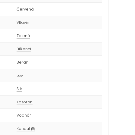
Červená
Vltavín
Zelená
Blíženci
Beran
Lev
Štír
Kozoroh
Vodnář
Kohout 酉