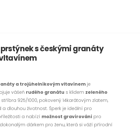
ý
prstýnek s českými granáty
vltavínem
granáty a trojúhelníkovým vltavínem
je
ojuje vášeň
rudého granátu
s klidem
zeleného
ze stříbra 925/1000, pokovený 14karátovým zlatem,
a dlouhou životnost. Šperk je ideální pro
říležitosti a nabízí
možnost gravírování
pro
e dokonalým dárkem pro ženu, která si váží přírodní