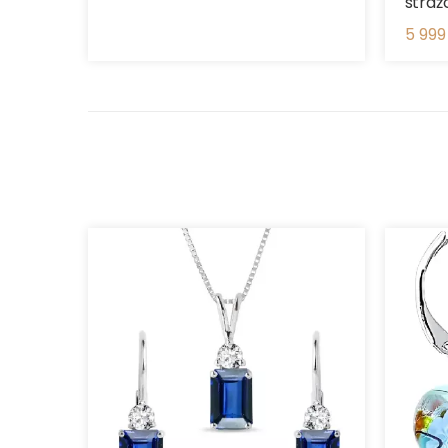
stráž
5 999