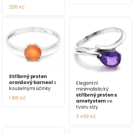
206 Kč
Stříbrný prsten
oranžový karneol
s
Elegantní
kouzelnými účinky
minimalistický
stříbrný prsten s
1 916 Kč
ametystem
ve
tvaru slzy
3 459 Kč