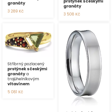
prstýnek s českými
granáty
granáty
3 289 Kč
3 508 Kč
Stříbrný pozlacený
prstýnek s českými
granáty
a
trojúhelníkovým
vltavínem
5 081 Kč