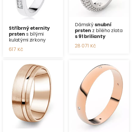
Dámský
snubní
Stříbrný eternity
prsten
z bílého zlata
prsten
s bílými
s 91 brilianty
kulatými zirkony
28 071 Kč
617 Kč