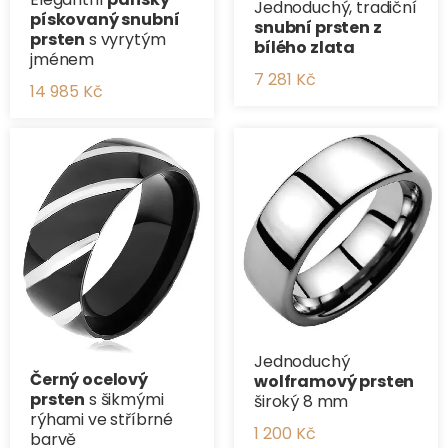
Jednoduchý, tradiční
pískovaný snubní
​snubní prsten z
prsten
s vyrytým
bílého zlata
jménem
7 281 Kč
14 985 Kč
Jednoduchý
Černý ocelový
wolframový prsten
prsten
s šikmými
široký 8 mm
rýhami ve stříbrné
1 200 Kč
barvě