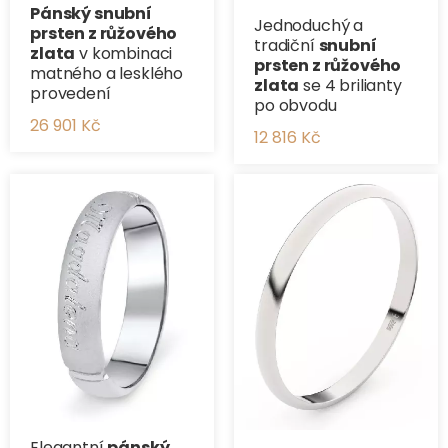
Pánský snubní
Jednoduchý a
prsten z růžového
tradiční ​
snubní
zlata
v kombinaci
prsten z růžového
matného a lesklého
zlata
se 4 brilianty
provedení
po obvodu
26 901 Kč
12 816 Kč
Elegantní
pánský