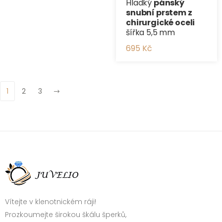
Hladký
pánský
snubní prstem z
chirurgické oceli
šířka 5,5 mm
695 Kč
1
2
3
Vítejte v klenotnickém ráji!
Prozkoumejte širokou škálu šperků,