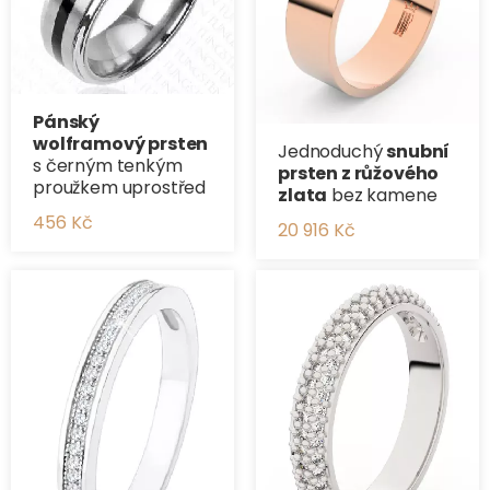
Pánský
wolframový prsten
Jednoduchý
snubní
s černým tenkým
prsten z růžového
proužkem uprostřed
zlata
bez kamene
456 Kč
20 916 Kč