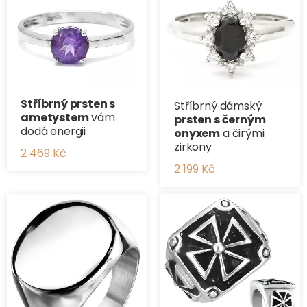
Stříbrný prsten s
Stříbrný dámský
ametystem
vám
prsten s černým
dodá energii
onyxem
a čirými
zirkony
2 469 Kč
2 199 Kč