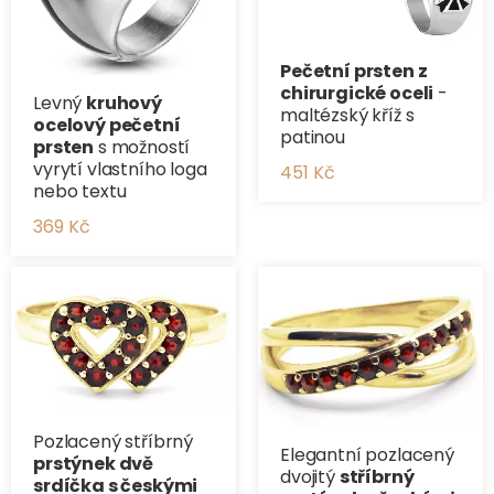
Pečetní prsten z
chirurgické oceli
-
Levný
kruhový
maltézský kříž s
ocelový pečetní
patinou
prsten
s možností
vyrytí vlastního loga
451 Kč
nebo textu
369 Kč
Pozlacený stříbrný
Elegantní pozlacený
prstýnek dvě
dvojitý
stříbrný
srdíčka s českými