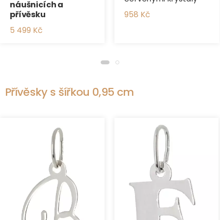
náušnicích a
přívěsku
958 Kč
5 499 Kč
Přívěsky s šířkou 0,95 cm