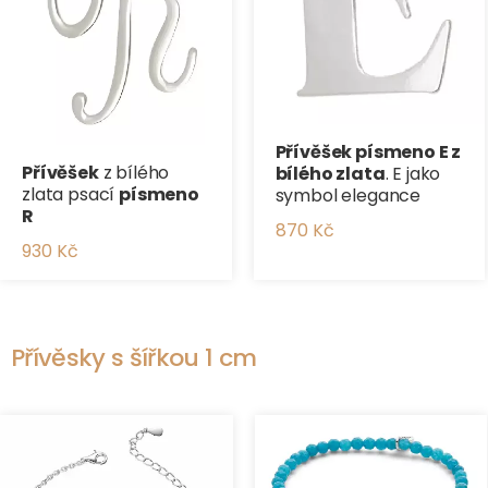
Přívěšek písmeno E z
Přívěšek
z bílého
bílého zlata
. E jako
zlata psací
písmeno
symbol elegance
R
870 Kč
930 Kč
Přívěsky s šířkou 1 cm