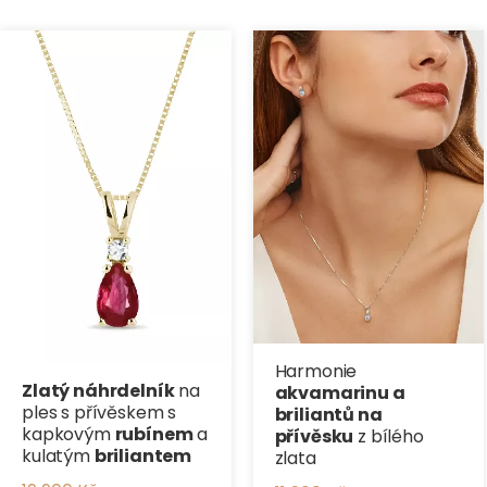
Harmonie
Zlatý náhrdelník
na
akvamarinu a
ples s přívěskem s
briliantů na
kapkovým
rubínem
a
přívěsku
z bílého
kulatým
briliantem
zlata