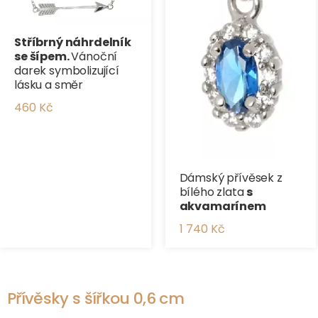
Stříbrný náhrdelník
se šípem.
Vánoční
darek symbolizující
lásku a směr
460 Kč
Dámský přívěsek z
bílého zlata
s
akvamarínem
1 740 Kč
Přívěsky s šířkou 0,6 cm