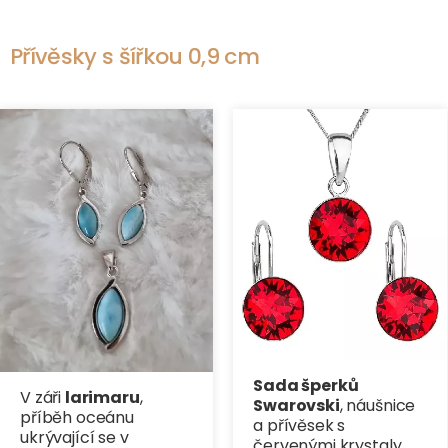
Přívěsky s šířkou 0,9 cm
Sada šperků
V záři
larimaru
,
Swarovski
, náušnice
příběh oceánu
a přívěsek s
ukrývající se v
červenými krystaly