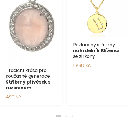
Pozlacený stříbrný
náhrdelník Blíženci
se zirkony
1 890 Kč
Tradiční krása pro
současné generace.
Stříbrný přívěsek s
ruženinem
490 Kč