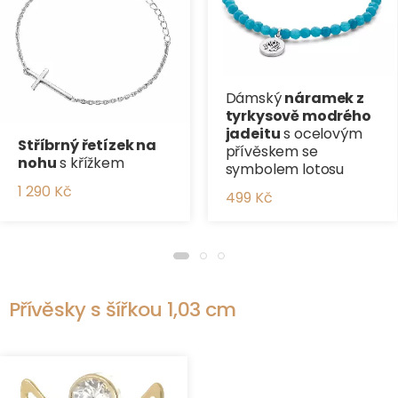
Dámský
náramek z
tyrkysově modrého
jadeitu
s ocelovým
Stříbrný řetízek na
přívěskem se
nohu
s křížkem
symbolem lotosu
1 290 Kč
499 Kč
Přívěsky s šířkou 1,03 cm