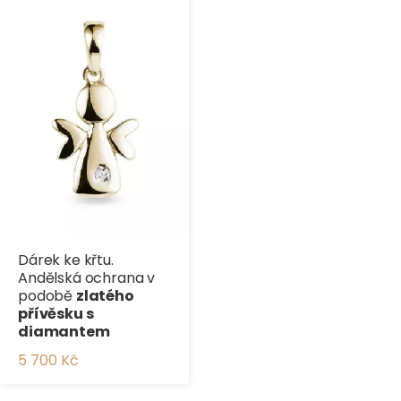
Dárek ke křtu.
Andělská ochrana v
podobě
zlatého
přívěsku s
diamantem
5 700 Kč