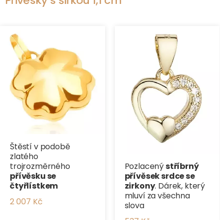
Přívěsky s šířkou 1,1 cm
Štěstí v podobě
zlatého
Pozlacený
stříbrný
trojrozměrného
přívěsek srdce se
přívěsku se
zirkony
. Dárek, který
čtyřlístkem
mluví za všechna
2 007 Kč
slova