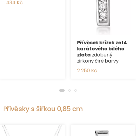
434 Kč
Přívěsek křížek ze 14
karátového bílého
zlata
zdobený
zirkony čiré barvy
2 250 Kč
Přívěsky s šířkou 0,85 cm