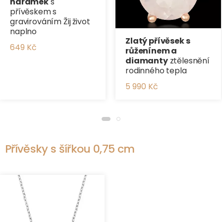
náramek
s
přívěskem s
gravirováním Žij život
naplno
Zlatý přívěsek s
649 Kč
růženínem a
diamanty
ztělesnění
rodinného tepla
5 990 Kč
Přívěsky s šířkou 0,75 cm