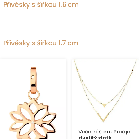
Přívěsky s šířkou 1,6 cm
Přívěsky s šířkou 1,7 cm
Večerní šarm. Proč je
dvojitý zlatý