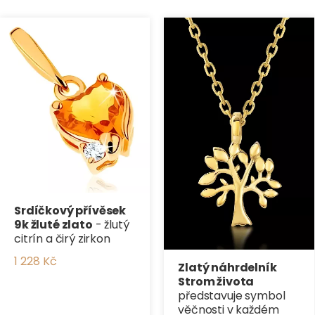
Srdíčkový přívěsek
9k žluté zlato
- žlutý
citrín a čirý zirkon
1 228 Kč
Zlatý náhrdelník
Strom života
představuje symbol
věčnosti v každém