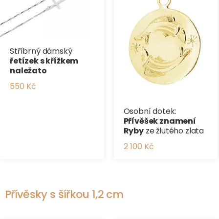
Stříbrný dámský
řetízek s křížkem
naležato
550 Kč
Osobní dotek:
Přívěšek znamení
Ryby
ze žlutého zlata
2 100 Kč
Přívěsky s šířkou 1,2 cm