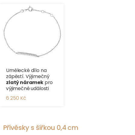
Umělecké dílo na
zápěstí. Výjimečný
zlatý náramek
pro
výjimečné události
6 250 Kč
Přívěsky s šířkou 0,4 cm