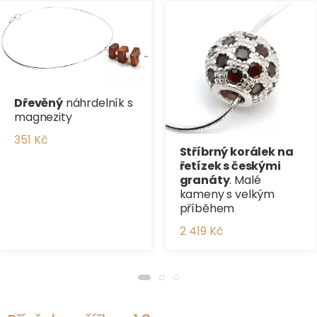
Dřevěný
náhrdelník s
magnezity
351 Kč
Stříbrný korálek na
řetízek s českými
granáty
. Malé
kameny s velkým
příběhem
2 419 Kč