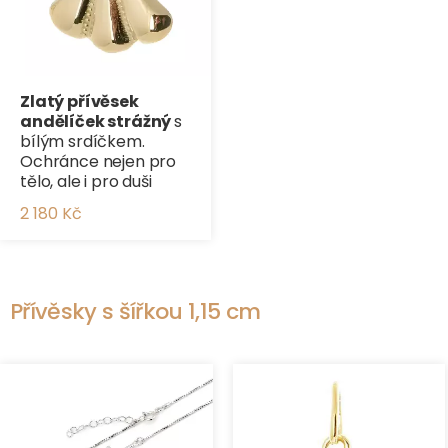
Zlatý přívěsek
andělíček strážný
s
bílým srdíčkem.
Ochránce nejen pro
tělo, ale i pro duši
2 180 Kč
Přívěsky s šířkou 1,15 cm