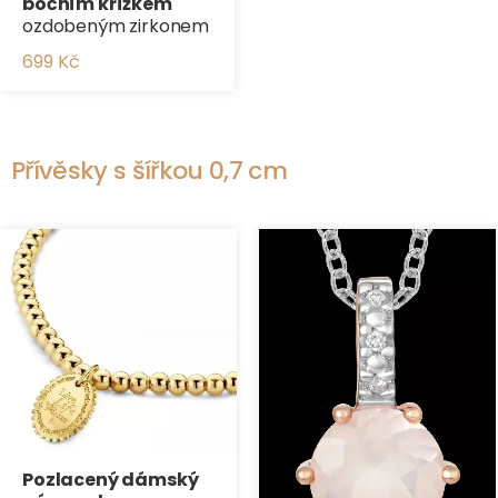
bočním křížkem
ozdobeným zirkonem
699 Kč
Přívěsky s šířkou 0,7 cm
Pozlacený dámský