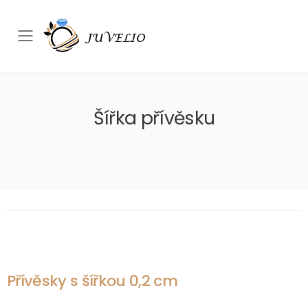
Přepínač mobilního menu
Šířka přívěsku
Přívěsky s šířkou 0,2 cm