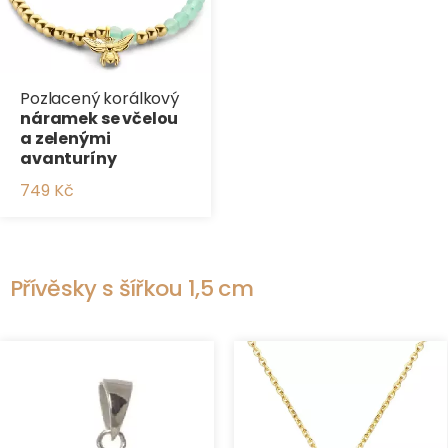
Pozlacený korálkový
náramek se včelou
a zelenými
avanturíny
749 Kč
Přívěsky s šířkou 1,5 cm