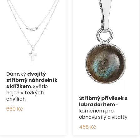
Dámský
dvojitý
stříbrný náhrdelník
s křížkem
. Světlo
nejen v těžkých
Stříbrný přívěsek s
chvílích
labradoritem
-
660 Kč
kamenem pro
obnovu síly a vitality
458 Kč