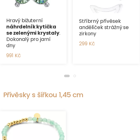
Hravý bižuterní
Stříbrný přívěsek
náhrdelník kytička
andělíček strážný se
se zelenými krystaly
.
zirkony
Dokonalý pro jarní
299 Kč
dny
991 Kč
Přívěsky s šířkou 1,45 cm