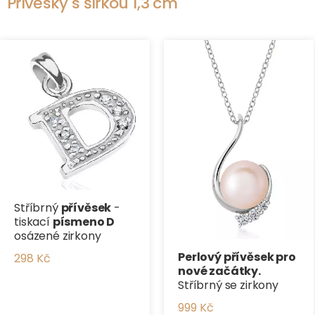
Přívěsky s šířkou 1,3 cm
Stříbrný
přívěsek
-
tiskací
písmeno D
osázené zirkony
Perlový přívěsek pro
298 Kč
nové začátky.
Stříbrný se zirkony
999 Kč