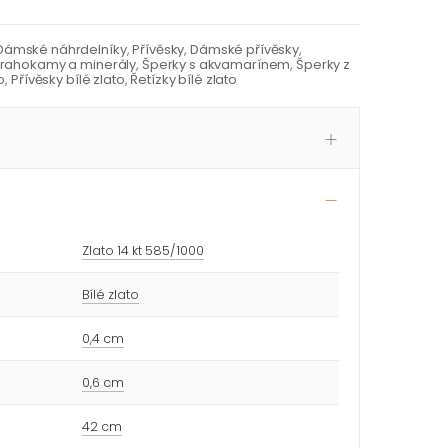
Dámské náhrdelníky
,
Přívěsky
,
Dámské přívěsky
,
drahokamy a minerály
,
Šperky s akvamarínem
,
Šperky z
o
,
Přívěsky bílé zlato
,
Řetízky bílé zlato
Zlato 14 kt 585/1000
Bílé zlato
0,4 cm
0,6 cm
42 cm