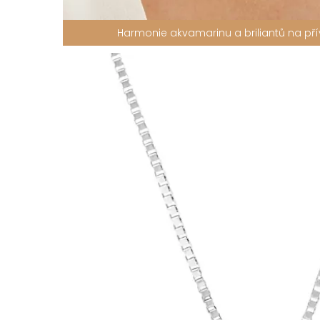
Harmonie akvamarinu a briliantů na přív