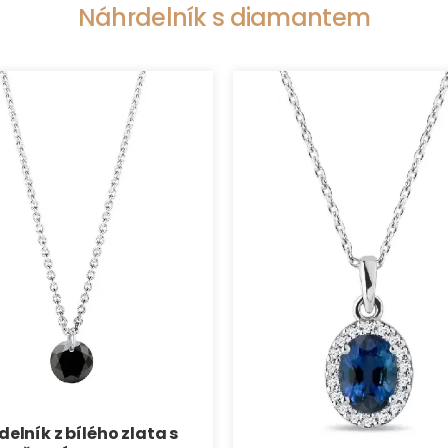
Náhrdelník s diamantem
elník z bílého zlata s