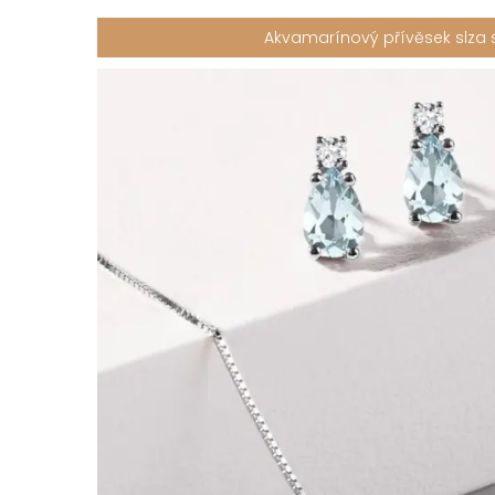
Akvamarínový přívěsek slza s 