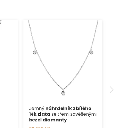
Smara
Náhrde
naději
života
19 900
Jemný
náhrdelník z bílého
14k zlata
se třemi zavěšenými
bezel diamanty