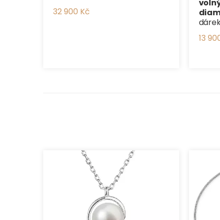
voln
32 900 Kč
dia
dárek
13 90