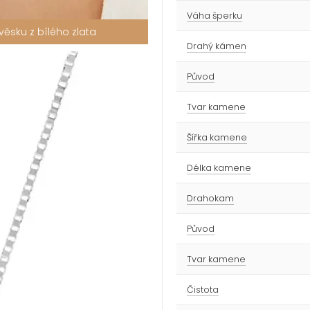
Váha šperku
ěsku z bílého zlata
Drahý kámen
Původ
Tvar kamene
Šířka kamene
Délka kamene
Drahokam
Původ
Tvar kamene
Čistota