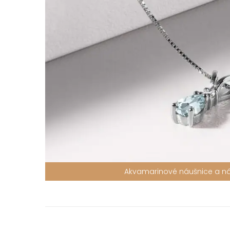
Akvamarinové náušnice a ná