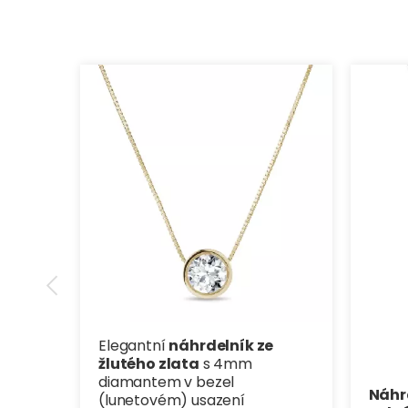
Elegantní
náhrdelník ze
žlutého zlata
s 4mm
diamantem v bezel
Náhrd
(lunetovém) usazení