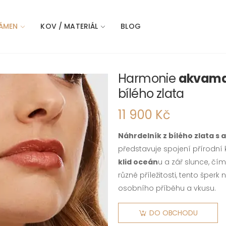
ÁMEN
KOV / MATERIÁL
BLOG
Harmonie
akvamar
bílého zlata
11 900 Kč
Náhrdelník z bílého zlata s
představuje spojení přírodní
klid oceán
u a zář slunce, čím
různé příležitosti, tento špe
osobního příběhu a vkusu.
DO OBCHODU