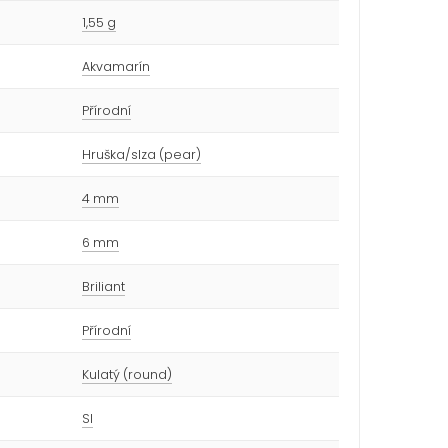
1,55 g
Akvamarín
Přírodní
Hruška/slza (pear)
4 mm
6 mm
Briliant
Přírodní
Kulatý (round)
SI