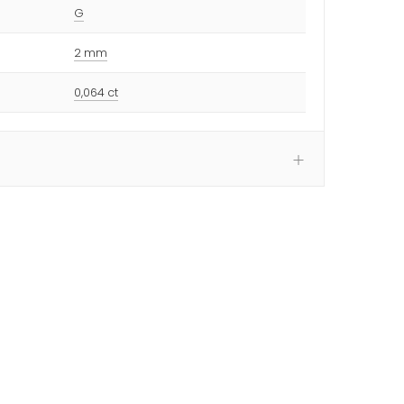
G
2 mm
0,064 ct