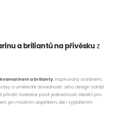
inu a briliantů na přívěsku
z
 akvamarinem a brilianty
, inspirovaný oceánem,
 krásy a umělecké dovednosti. Jeho design odráží
ž přináší nositelce pocit jedinečnosti. Ideální pro
rk není jen módním doplňkem, ale i vyjádřením