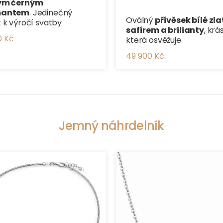
ým černým
mantem
. Jedinečný
Oválný
přívěsek bílé zla
 k výročí svatby
safírem a brilianty
, krá
0 Kč
která osvěžuje
49 900 Kč
Jemný náhrdelník