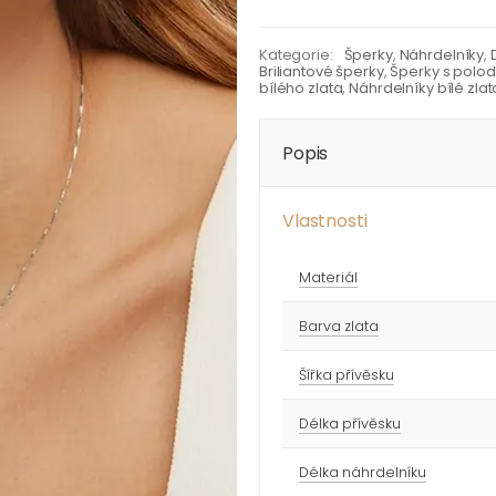
Kategorie:
Šperky
,
Náhrdelníky
,
Briliantové šperky
,
Šperky s polo
bílého zlata
,
Náhrdelníky bílé zlat
Popis
Vlastnosti
Materiál
Barva zlata
Šířka přívěsku
Délka přívěsku
Délka náhrdelníku