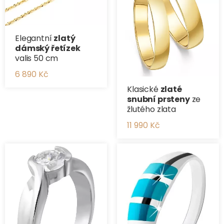
Elegantní
zlatý
dámský řetízek
valis 50 cm
6 890 Kč
Klasické
zlaté
snubní prsteny
ze
žlutého zlata
11 990 Kč