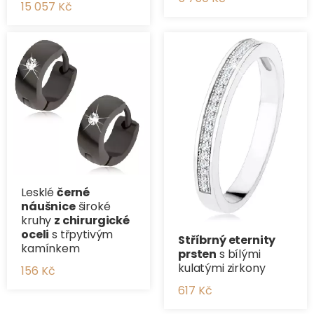
15 057 Kč
Lesklé
černé
náušnice
široké
kruhy
z chirurgické
oceli
s třpytivým
Stříbrný eternity
kamínkem
prsten
s bílými
kulatými zirkony
156 Kč
617 Kč