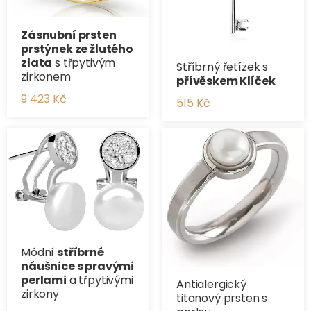
Zásnubní prsten
prstýnek ze žlutého
zlata
s třpytivým
Stříbrný řetízek s
zirkonem
přívěskem Klíček
9 423 Kč
515 Kč
Módní
stříbrné
náušnice s pravými
perlami
a třpytivými
Antialergický
zirkony
titanový prsten s