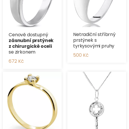
Netradiční stříbrný
Cenově dostupný
prstýnek s
zásnubní prstýnek
tyrkysovými pruhy
z chirurgické oceli
se zirkonem
500 Kč
672 Kč