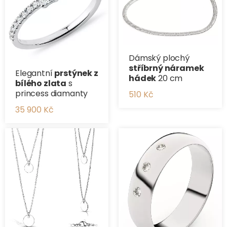
Dámský plochý
stříbrný náramek
Elegantní
prstýnek z
hádek
20 cm
bílého zlata
s
princess diamanty
510 Kč
35 900 Kč