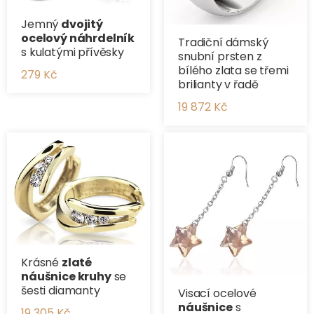
Jemný
dvojitý
ocelový náhrdelník
Tradiční dámský
s kulatými přívěsky
snubní prsten z
bílého zlata se třemi
279 Kč
brilianty v řadě
19 872 Kč
Krásné
zlaté
náušnice kruhy
se
šesti diamanty
Visací ocelové
náušnice
s
19 305 Kč