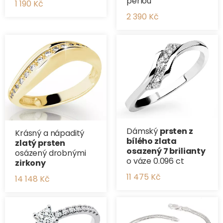
perlou
1 190 Kč
2 390 Kč
Dámský
prsten z
Krásný a nápaditý
bílého zlata
zlatý prsten
osazený 7 brilianty
osázený drobnými
o váze 0.096 ct
zirkony
11 475 Kč
14 148 Kč