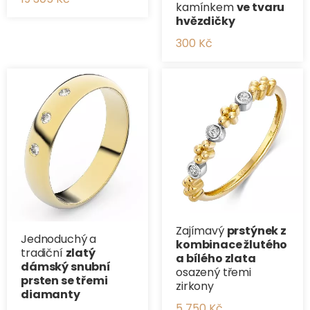
kamínkem
ve tvaru
hvězdičky
300 Kč
Zajímavý
prstýnek z
Jednoduchý a
kombinace žlutého
tradiční ​
zlatý
a bílého zlata
dámský snubní
osazený třemi
prsten se třemi
zirkony
diamanty
5 750 Kč