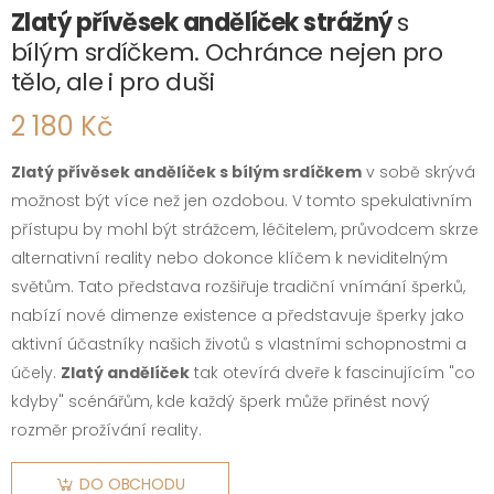
Zlatý přívěsek andělíček strážný
s
bílým srdíčkem. Ochránce nejen pro
tělo, ale i pro duši
2 180 Kč
Zlatý přívěsek andělíček s bílým srdíčkem
v sobě skrývá
možnost být více než jen ozdobou. V tomto spekulativním
přístupu by mohl být strážcem, léčitelem, průvodcem skrze
alternativní reality nebo dokonce klíčem k neviditelným
světům. Tato představa rozšiřuje tradiční vnímání šperků,
nabízí nové dimenze existence a představuje šperky jako
aktivní účastníky našich životů s vlastními schopnostmi a
účely.
Zlatý andělíček
tak otevírá dveře k fascinujícím "co
kdyby" scénářům, kde každý šperk může přinést nový
rozměr prožívání reality.
DO OBCHODU