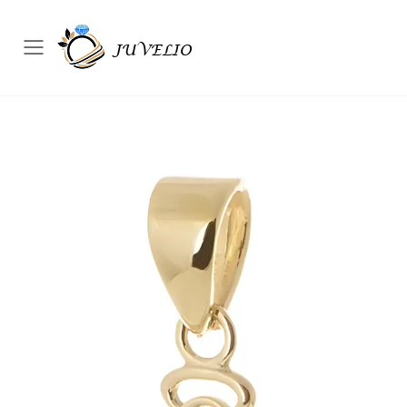
Přepínač mobilního menu