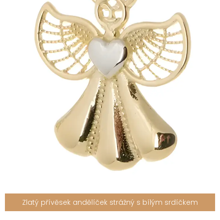
Zlatý přívěsek andělíček strážný s bílým srdíčkem