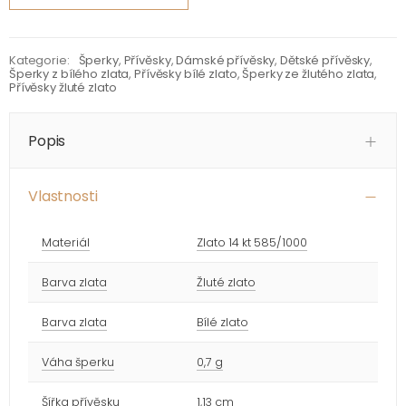
Kategorie:
Šperky
,
Přívěsky
,
Dámské přívěsky
,
Dětské přívěsky
,
Šperky z bílého zlata
,
Přívěsky bílé zlato
,
Šperky ze žlutého zlata
,
Přívěsky žluté zlato
Popis
Vlastnosti
Materiál
Zlato 14 kt 585/1000
Barva zlata
Žluté zlato
Barva zlata
Bílé zlato
Váha šperku
0,7 g
Šířka přívěsku
1,13 cm