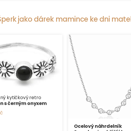
Šperk jako dárek mamince ke dni mate
rný kytičkový retro
en s černým onyxem
Kč
Ocelový náhrdelník