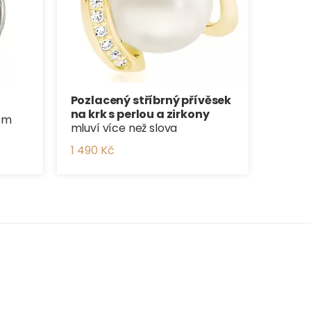
Pozlacený stříbrný přívěsek
na krk s perlou a zirkony
em
mluví více než slova
1 490 Kč