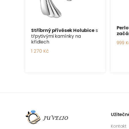
Perlo
Stříbrný přívěsek Holubice
s
začá
třpytivými kamínky na
křídlech
999 K
1 270 Kč
Užitečn
Kontakt