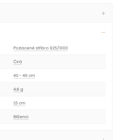
Pozlacené stříbro 925/1000
Čirá
40 - 46 cm
4,8 g
1,5 cm
Blíženci