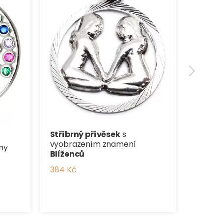
Stříbrný přívěsek
s
vyobrazením znamení
ny
Blíženců
384 Kč