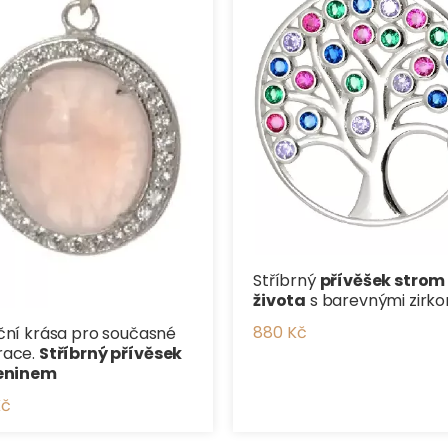
Stříbrný
přívěšek strom
života
s barevnými zirko
880 Kč
ční krása pro současné
race.
Stříbrný přívěsek
ženinem
Kč