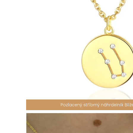
Pozlacený stříbrný náhrdelník Blíž