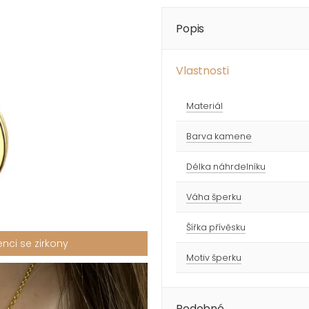
Popis
Vlastnosti
Materiál
Barva kamene
Délka náhrdelníku
Váha šperku
Šířka přívěsku
enci se zirkony
Motiv šperku
Podobné