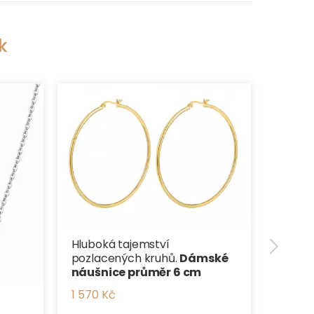
k
Luxus
růžov
morg
brusu
33 900
Hluboká tajemství
pozlacených kruhů.
Dámské
náušnice průměr 6 cm
1 570 Kč