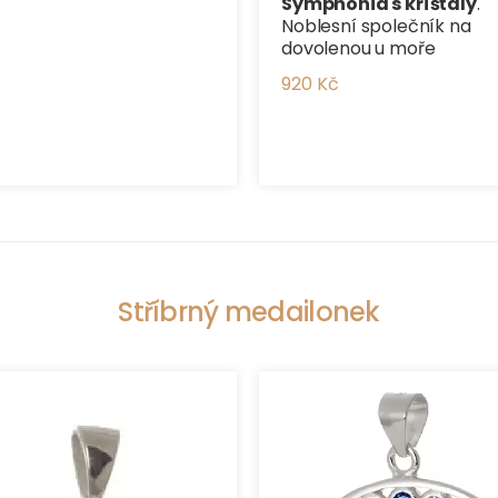
Symphonia s kříšťály
.
Noblesní společník na
dovolenou u moře
920 Kč
Stříbrný medailonek