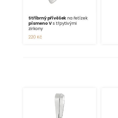
Stříbrný přívěšek
na řetízek
písmeno V
s třpytivými
zirkony
220 Kč