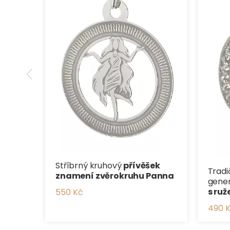
Stříbrný kruhový
přívěšek
Tradi
znamení zvěrokruhu Panna
gene
s ru
550 Kč
490 