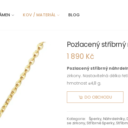
ÁMEN
KOV / MATERIÁL
BLOG
Pozlacený stříbrný
1 890 Kč
Pozlacený stříbrný náhrdel
zirkony. Nastavitelná délka ř
hmotnost ≤4,8 g.
DO OBCHODU
Kategorie:
Šperky
,
Náhrdelníky
,
se zirkony
,
Stříbrné šperky
,
Stříbr