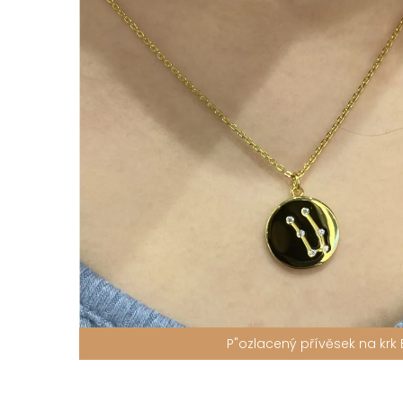
P"ozlacený přívěsek na krk 