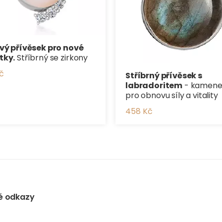
vý přívěsek pro nové
tky.
Stříbrný se zirkony
č
Stříbrný přívěsek s
labradoritem
- kamen
pro obnovu síly a vitality
458 Kč
é odkazy