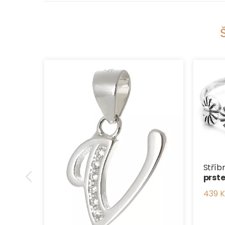
Stříb
prst
439 