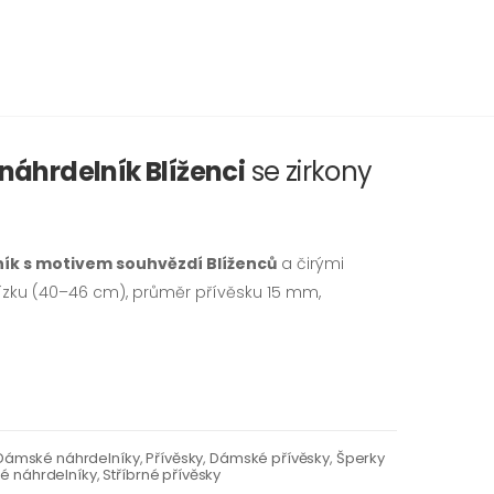
náhrdelník Blíženci
se zirkony
ník s motivem souhvězdí Blíženců
a čirými
etízku (40–46 cm), průměr přívěsku 15 mm,
Dámské náhrdelníky
,
Přívěsky
,
Dámské přívěsky
,
Šperky
né náhrdelníky
,
Stříbrné přívěsky