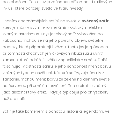
do kabošonu. Tento jev je způsoben přítomností rutilových
inkluzí, které odrážejí světlo ve tvaru hvězdy.
Jedním z nejznámějších safírů na světě je
hvězdný safír
,
který je známý svým fenomenálním optickým efektem
zvaným asterismus. Když je takový safír vybroušen do
kabošonu, mohou se na jeho povrchu objevit světelné
paprsky, které připomínají hvězdu. Tento jev je způsoben
přítomností drobných jehličkovitých inkluzí rutilu uvnitř
kamene, které odrážejí světlo v specifickém směru. Další
fascinující vlastností safíru je jeho schopnost měnit barvu
v různých typech osvětlení. Některé safíry, zejména ty z
Tanzanie, mohou měnit barvu ze zelené na denním světle
na červenou při umělém osvětlení. Tento efekt je známý
jako alexandritový efekt, i když je typičtější pro chryzoberyl
než pro safír.
Safír je také kamenem s bohatou historií a legendami. Ve