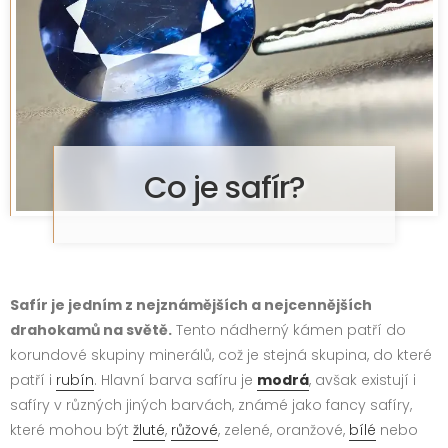
Co je safír?
Safír je jedním z nejznámějších a nejcennějších
drahokamů na světě.
Tento nádherný kámen patří do
korundové skupiny minerálů, což je stejná skupina, do které
patří i
rubín
. Hlavní barva safíru je
modrá
, avšak existují i
safíry v různých jiných barvách, známé jako fancy safíry,
které mohou být
žluté
,
růžové
, zelené, oranžové,
bílé
nebo