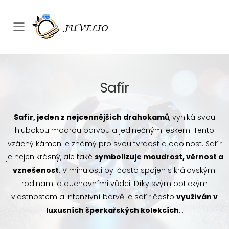
Přepínač mobilního menu
Safír
Safír, jeden z nejcennějších drahokamů
, vyniká svou
hlubokou modrou barvou a jedinečným leskem. Tento
vzácný kámen je známý pro svou tvrdost a odolnost. Safír
je nejen krásný, ale také
symbolizuje moudrost, věrnost a
vznešenost
. V minulosti byl často spojen s královskými
rodinami a duchovními vůdci. Díky svým optickým
vlastnostem a intenzivní barvě je safír často
využíván v
luxusních šperkařských kolekcích
.
..