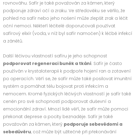
rovnováhu. Safír je také považován za kámen, který
podporuje zdraví očí a zraku. Ve středověku se věřilo, že
pohled na safír nebo jeho nošení může zlepšit zrak a léčit
oční nemoci. Někteří léčitelé doporučovali používat
safírový elixír (voda, v níž byl safír namočen) k léčbě infekcí
a zánětů.
Další léčivou vlastností safíru je jeho schopnost
podporovat regeneraci buněk a tkání
. Safír je často
používán v krystaloterapii k podpoře hojení ran a zotavení
po operacích. Věří se, že safír může také posilovat imunitní
systém a pomáhat tělu bojovat proti infekcím a
nemocem. Kromě fyzických léčivých vlastností je safír také
ceněn pro své schopnosti podporovat duševní a
emocionální zdraví. Mnozí lidé věří, že safír může pomoci
překonat deprese a pocity beznaděje. Safír je také
považován za kámen, který
podporuje sebevědomí a
sebedůvěru
, což může být užitečné při překonávání