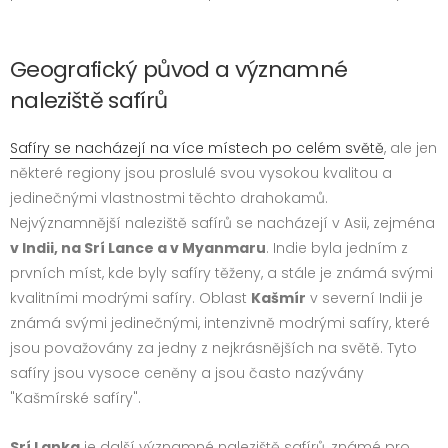
Geografický původ a významné
naleziště safírů
Safíry se nacházejí na více místech po celém světě
, ale jen
některé regiony jsou proslulé svou vysokou kvalitou a
jedinečnými vlastnostmi těchto drahokamů.
Nejvýznamnější naleziště safírů se nacházejí v Asii, zejména
v Indii, na Srí Lance a v Myanmaru
. Indie byla jedním z
prvních míst, kde byly safíry těženy, a stále je známá svými
kvalitními modrými safíry. Oblast
Kašmír
v severní Indii je
známá svými jedinečnými, intenzivně modrými safíry, které
jsou považovány za jedny z nejkrásnějších na světě. Tyto
safíry jsou vysoce ceněny a jsou často nazývány
"Kašmírské safíry".
Srí Lanka
je další významné naleziště safírů, známé pro