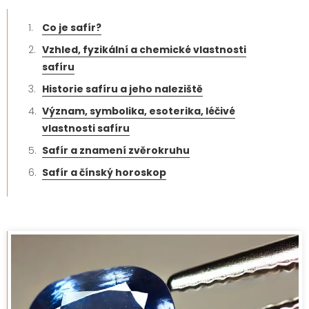
Co je safír?
Vzhled, fyzikální a chemické vlastnosti
safíru
Historie safíru a jeho naleziště
Význam, symbolika, esoterika, léčivé
vlastnosti safíru
Safír a znamení zvěrokruhu
Safír a čínský horoskop