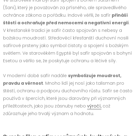
(Šani), který je považován za přísného, ale spravedlivého
ochránce zákona a pořádku. Indové věřili, že safír
přináší
štěstí a ochraňuje před nemocemi a negativní energií
.
V křesťanské tradici je safír často spojován s nebesy a
božskou moudrostí. Středověcí křesťanští duchovní nosili
safírové prsteny jako symbol čistoty a spojení s božským
světlem. Ve starověkém Egyptě byl safír spojován s bohyní
Esetou a věřilo se, že poskytuje ochranu a léčivé síly.
V moderní době safír nadále
symbolizuje moudrost,
pravdu a věrnost
. Mnoho lidí jej nosí jako talisman pro
štěstí, ochranu a podporu duchovního růstu. Safír se často
používá v špercích, které jsou darovány při významných
příležitostech, jako jsou zásnuby nebo
výročí,
což
zdůrazňuje jeho trvalý význam a hodnotu.