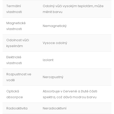
Termální
Odolný vůči vysokým teplotám, může
vlastnosti
měnit barvu
Magnetické
Nemagnetický
vlastnosti
Odolnost vůči
Vysoce odolný
kyselinám
Elektrické
Izolant
vlastnosti
Rozpustnost ve
Nerozpustný
vodě
Optická
Absorbuje v červené a žluté části
absorpce
spektra, což dává modrou barvu
Radioaktivita
Neradioaktivní