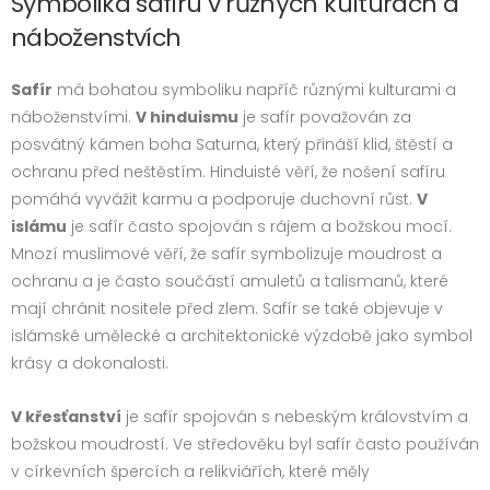
Symbolika safíru v různých kulturách a
náboženstvích
Safír
má bohatou symboliku napříč různými kulturami a
náboženstvími.
V hinduismu
je safír považován za
posvátný kámen boha Saturna, který přináší klid, štěstí a
ochranu před neštěstím. Hinduisté věří, že nošení safíru
pomáhá vyvážit karmu a podporuje duchovní růst.
V
islámu
je safír často spojován s rájem a božskou mocí.
Mnozí muslimové věří, že safír symbolizuje moudrost a
ochranu a je často součástí amuletů a talismanů, které
mají chránit nositele před zlem. Safír se také objevuje v
islámské umělecké a architektonické výzdobě jako symbol
krásy a dokonalosti.
V křesťanství
je safír spojován s nebeským královstvím a
božskou moudrostí. Ve středověku byl safír často používán
v církevních špercích a relikviářích, které měly