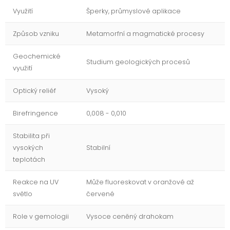
Využití
Šperky, průmyslové aplikace
Způsob vzniku
Metamorfní a magmatické procesy
Geochemické
Studium geologických procesů
využití
Optický reliéf
Vysoký
Birefringence
0,008 - 0,010
Stabilita při
vysokých
Stabilní
teplotách
Reakce na UV
Může fluoreskovat v oranžové až
světlo
červené
Role v gemologii
Vysoce ceněný drahokam