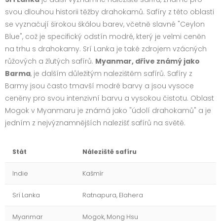
svou dlouhou historii těžby drahokamů. Safíry z této oblasti
se vyznačují širokou škálou barev, včetně slavné "Ceylon
Blue", což je specifický odstín modré, který je velmi ceněn
na trhu s drahokamy. Srí Lanka je také zdrojem vzácných
růžových a žlutých safírů.
Myanmar, dříve známý jako
Barma
, je dalším důležitým nalezištěm safírů. Safíry z
Barmy jsou často tmavší modré barvy a jsou vysoce
ceněny pro svou intenzivní barvu a vysokou čistotu. Oblast
Mogok v Myanmaru je známá jako "údolí drahokamů" a je
jedním z nejvýznamnějších nalezišť safírů na světě.
Stát
Náleziště safíru
Indie
Kašmír
Srí Lanka
Ratnapura, Elahera
Myanmar
Mogok, Mong Hsu