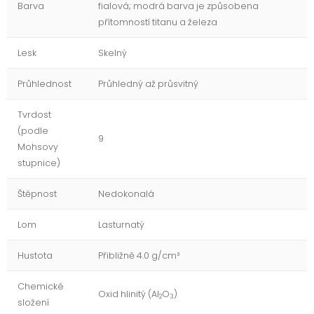
Barva
fialová; modrá barva je způsobena
přítomností titanu a železa
Lesk
Skelný
Průhlednost
Průhledný až průsvitný
Tvrdost
(podle
9
Mohsovy
stupnice)
Štěpnost
Nedokonalá
Lom
Lasturnatý
Hustota
Přibližně 4.0 g/cm³
Chemické
Oxid hlinitý (Al
O
)
2
3
složení