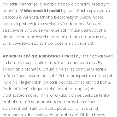
byl safír vnímán jako symbol nebes a ochrany proti zlým
duchům.
V křesťanské tradici
byl safír často spojován s
čistotou a věrností. Mnoho křesťanských vůdců nosilo
safírové prsteny jako symbol své oddanosti Bohu. Ve
středověké Evropě se věřilo, že safír může uzdravovat a
chránit před morovými nemocemi. Tento drahokam byl
také považován za symbol božské spravedlnosti.
V hinduistické a buddhistické tradici
byl safír považován
za kámen, který zlepšuje meditaci a duchovní růst. Byl
spojován s planetou Saturn a věřilo se, že nošení safíru
může přinést svému nositeli štěstí a prosperitu. V některých
indických legendách byl safír považován za dar od bohů.
Řada příběhů a legend také hovoří o magických
vlastnostech safíru. V mnoha kulturách se věřilo, že tento
drahokam má schopnost odhalit pravdu a přinést
spravedlnost. Safír byl často používán při soudních
procesech, kde se věřilo, že pomáhá odhalit lži a klamy.