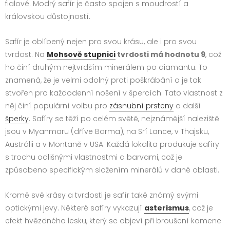
fialové. Modrý safír je často spojen s moudrostí a
královskou důstojností.
Safír je oblíbený nejen pro svou krásu, ale i pro svou
tvrdost. Na
Mohsově stupnici
tvrdosti má hodnotu 9
, což
ho činí druhým nejtvrdším minerálem po diamantu. To
znamená, že je velmi odolný proti poškrábání a je tak
stvořen pro každodenní nošení v špercích. Tato vlastnost z
něj činí populární volbu pro
zásnubní prsteny
a další
šperky
. Safíry se těží po celém světě, nejznámější naleziště
jsou v Myanmaru (dříve Barma), na Srí Lance, v Thajsku,
Austrálii a v Montaně v USA. Každá lokalita produkuje safíry
s trochu odlišnými vlastnostmi a barvami, což je
způsobeno specifickým složením minerálů v dané oblasti.
Kromě své krásy a tvrdosti je safír také známý svými
optickými jevy. Některé safíry vykazují
asterismus
, což je
efekt hvězdného lesku, který se objeví při broušení kamene