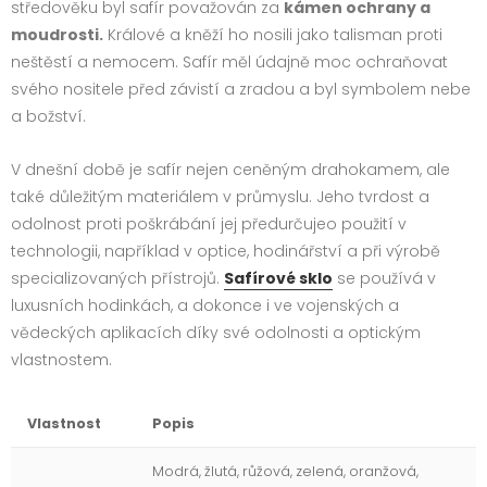
středověku byl safír považován za
kámen ochrany a
moudrosti.
Králové a kněží ho nosili jako talisman proti
neštěstí a nemocem. Safír měl údajně moc ochraňovat
svého nositele před závistí a zradou a byl symbolem nebe
a božství.
V dnešní době je safír nejen ceněným drahokamem, ale
také důležitým materiálem v průmyslu. Jeho tvrdost a
odolnost proti poškrábání jej předurčujeo použití v
technologii, například v optice, hodinářství a při výrobě
specializovaných přístrojů.
Safírové sklo
se používá v
luxusních hodinkách, a dokonce i ve vojenských a
vědeckých aplikacích díky své odolnosti a optickým
vlastnostem.
Vlastnost
Popis
Modrá, žlutá, růžová, zelená, oranžová,