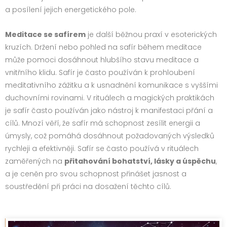
a posílení jejich energetického pole.
Meditace se safírem
je další běžnou praxí v esoterických
kruzích. Držení nebo pohled na safír během meditace
může pomoci dosáhnout hlubšího stavu meditace a
vnitřního klidu. Safír je často používán k prohloubení
meditativního zážitku a k usnadnění komunikace s vyššími
duchovními rovinami. V rituálech a magických praktikách
je safír často používán jako nástroj k manifestaci přání a
cílů. Mnozí věří, že safír má schopnost zesílit energii a
úmysly, což pomáhá dosáhnout požadovaných výsledků
rychleji a efektivněji. Safír se často používá v rituálech
zaměřených na
přitahování bohatství, lásky a úspěchu
,
a je ceněn pro svou schopnost přinášet jasnost a
soustředění při práci na dosažení těchto cílů.