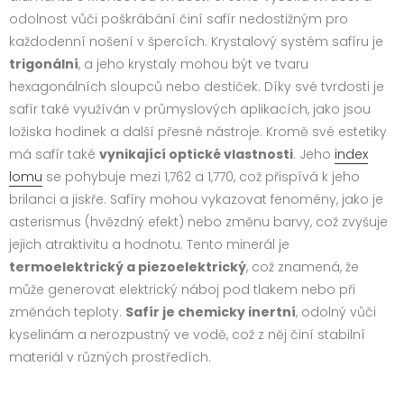
odolnost vůči poškrábání činí safír nedostižným pro
každodenní nošení v špercích. Krystalový systém safíru je
trigonální
, a jeho krystaly mohou být ve tvaru
hexagonálních sloupců nebo destiček. Díky své tvrdosti je
safír také využíván v průmyslových aplikacích, jako jsou
ložiska hodinek a další přesné nástroje. Kromě své estetiky
má safír také
vynikající optické vlastnosti
. Jeho
index
lomu
se pohybuje mezi 1,762 a 1,770, což přispívá k jeho
brilanci a jiskře. Safíry mohou vykazovat fenomény, jako je
asterismus (hvězdný efekt) nebo změnu barvy, což zvyšuje
jejich atraktivitu a hodnotu. Tento minerál je
termoelektrický a piezoelektrický
, což znamená, že
může generovat elektrický náboj pod tlakem nebo při
změnách teploty.
Safír je chemicky inertní
, odolný vůči
kyselinám a nerozpustný ve vodě, což z něj činí stabilní
materiál v různých prostředích.