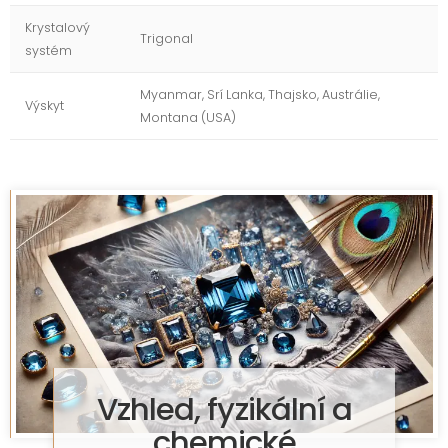
Krystalový
Trigonal
systém
Myanmar, Srí Lanka, Thajsko, Austrálie,
Výskyt
Montana (USA)
Vzhled, fyzikální a
chemické