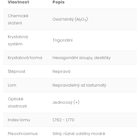
Vlastnost
Popis
Chemické
Oxid hlinitý (Al
O
)
2
3
složení
Krystalový
Trigonální
systém
Krystalová forma
Hexagonální sloupy, destičky
Štěpnost
Nepravá
Lom
Nepravidelný až lasturnatý
Optické
Jednoosý (+)
vlastnosti
Index lomu
1,762 - 1,770
Pleochroismus
Silný; různé odstíny modré