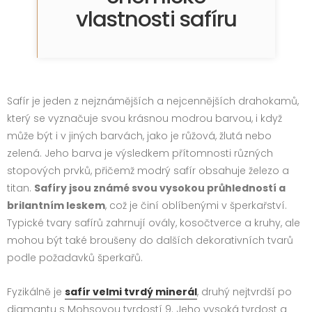
vlastnosti safíru
Safír je jeden z nejznámějších a nejcennějších drahokamů,
který se vyznačuje svou krásnou modrou barvou, i když
může být i v jiných barvách, jako je růžová, žlutá nebo
zelená. Jeho barva je výsledkem přítomnosti různých
stopových prvků, přičemž modrý safír obsahuje železo a
titan.
Safíry jsou známé svou vysokou průhledností a
brilantním leskem
, což je činí oblíbenými v šperkařství.
Typické tvary safírů zahrnují ovály, kosočtverce a kruhy, ale
mohou být také broušeny do dalších dekorativních tvarů
podle požadavků šperkařů.
Fyzikálně je
safír velmi tvrdý minerál
, druhý nejtvrdší po
diamantu s Mohsovou tvrdostí 9. Jeho vysoká tvrdost a