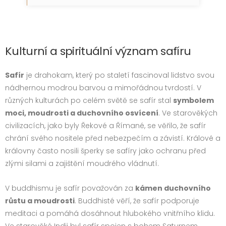
Kulturní a spirituální význam safíru
Safír
je drahokam, který po staletí fascinoval lidstvo svou
nádhernou modrou barvou a mimořádnou tvrdostí. V
různých kulturách po celém světě se safír stal
symbolem
moci, moudrosti a duchovního osvícení
. Ve starověkých
civilizacích, jako byly Řekové a Římané, se věřilo, že safír
chrání svého nositele před nebezpečím a závistí. Králové a
královny často nosili šperky se safíry jako ochranu před
zlými silami a zajištění moudrého vládnutí.
V buddhismu je safír považován za
kámen duchovního
růstu a moudrosti
. Buddhisté věří, že safír podporuje
meditaci a pomáhá dosáhnout hlubokého vnitřního klidu.
Ve starověké Indii byl safír spojen s bohem Saturnem