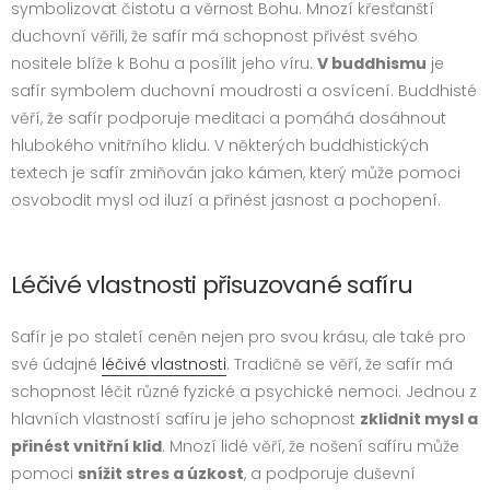
symbolizovat čistotu a věrnost Bohu. Mnozí křesťanští
duchovní věřili, že safír má schopnost přivést svého
nositele blíže k Bohu a posílit jeho víru.
V buddhismu
je
safír symbolem duchovní moudrosti a osvícení. Buddhisté
věří, že safír podporuje meditaci a pomáhá dosáhnout
hlubokého vnitřního klidu. V některých buddhistických
textech je safír zmiňován jako kámen, který může pomoci
osvobodit mysl od iluzí a přinést jasnost a pochopení.
Léčivé vlastnosti přisuzované safíru
Safír je po staletí ceněn nejen pro svou krásu, ale také pro
své údajné
léčivé vlastnosti
. Tradičně se věří, že safír má
schopnost léčit různé fyzické a psychické nemoci. Jednou z
hlavních vlastností safíru je jeho schopnost
zklidnit mysl a
přinést vnitřní klid
. Mnozí lidé věří, že nošení safíru může
pomoci
snížit stres a úzkost
, a podporuje duševní