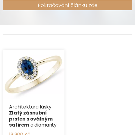
Pokračování článku zde
Architektura lásky:
Zlatý zásnubní
prsten s oválným
safírem
a diamanty
19 900 Kč