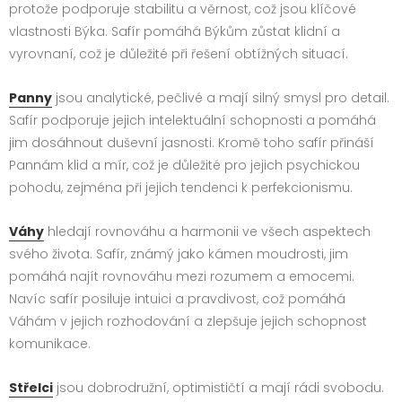
protože podporuje stabilitu a věrnost, což jsou klíčové
vlastnosti Býka. Safír pomáhá Býkům zůstat klidní a
vyrovnaní, což je důležité při řešení obtížných situací.
Panny
jsou analytické, pečlivé a mají silný smysl pro detail.
Safír podporuje jejich intelektuální schopnosti a pomáhá
jim dosáhnout duševní jasnosti. Kromě toho safír přináší
Pannám klid a mír, což je důležité pro jejich psychickou
pohodu, zejména při jejich tendenci k perfekcionismu.
Váhy
hledají rovnováhu a harmonii ve všech aspektech
svého života. Safír, známý jako kámen moudrosti, jim
pomáhá najít rovnováhu mezi rozumem a emocemi.
Navíc safír posiluje intuici a pravdivost, což pomáhá
Váhám v jejich rozhodování a zlepšuje jejich schopnost
komunikace.
Střelci
jsou dobrodružní, optimističtí a mají rádi svobodu.