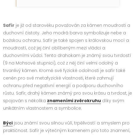
Safír
je již od starověku považován za kámen moudrosti a
duchovní čistoty. Jeho modrá barva symbolizuje nebe a
božskou ochranu. Safír je také spojen s královskou mocí a
moudrostí, což jej činí oblíbeným mezi vládci a
duchovními vůdci. Tento drahokam je známý svou tvrdostí
(9 na Mohsově stupnici), což z něj činí velmi odolný a
trvanlivý kámen. Kromě své fyzické odolnosti je safír také
ceněn pro své metafyzické vlastnosti, které zahrnují
ochranu před negativní energií a podporu duchovního
růstu. Safír, drahý kámen známý pro svou krásu a tvrdost, je
spojován s několika
znameními zvěrokruhu
díky svým
unikátním vlastnostem a symbolice.
Býci
jsou známí svou silnou vůlí, trpělivostí a smyslem pro
praktičnost. Safír je výtečným kamenem pro toto znamení,