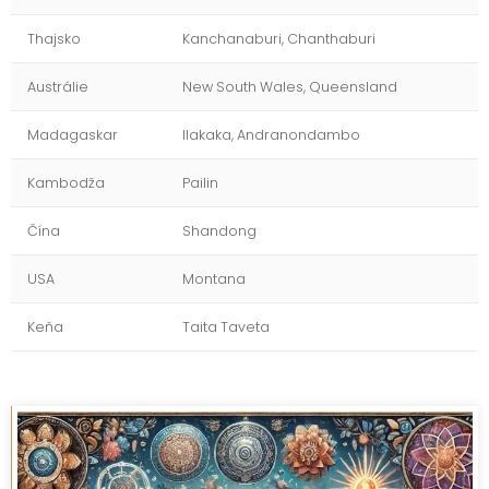
Thajsko
Kanchanaburi, Chanthaburi
Austrálie
New South Wales, Queensland
Madagaskar
Ilakaka, Andranondambo
Kambodža
Pailin
Čína
Shandong
USA
Montana
Keňa
Taita Taveta