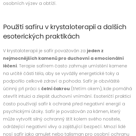
osobních výzev a obtíží.
Použití safíru v krystaloterapii a dalších
esoterických praktikách
V krystaloterapii je safír považován za
jeden z
nejmocnějších kamenů pro duchovní a emocionální
léčení
. Terapie safírem často zahrnuje umístění kamene
na určité části těla, aby se vyvážily energetické toky a
podpořilo celkové zdraví a pohoda. Safír je obzvláště
účinný při práci s
čelní čakrou
(třetím okem), kde pomáhá
otevřít intuici a zlepšit duchovní vnímání. Esoteričtí praktici
často používají safír k ochraně před negativní energií a
psychickými útoky. Safír je považován za kámen, který
může vytvořit silný ochranný štít kolem svého nositele,
odrážející negativní vlivy a zajišťující bezpečí. Mnozí lidé
nosí safír jako amulet nebo talisman pro osobní ochranu