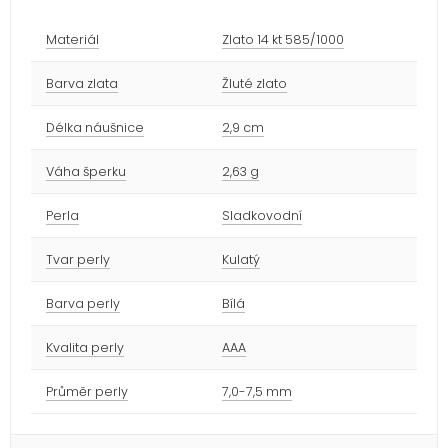
Materiál
Zlato 14 kt 585/1000
Barva zlata
Žluté zlato
Délka náušnice
2,9 cm
Váha šperku
2,63 g
Perla
Sladkovodní
Tvar perly
Kulatý
Barva perly
Bílá
Kvalita perly
AAA
Průměr perly
7,0-7,5 mm