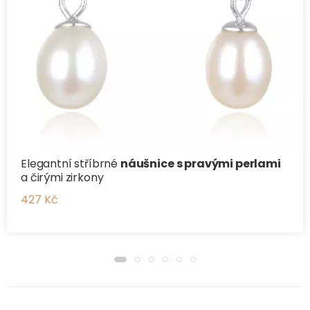
Elegantní stříbrné
náušnice s pravými perlami
a čirými zirkony
427 Kč