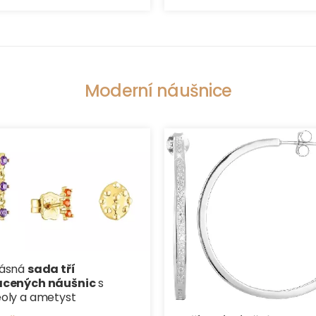
Moderní náušnice
rásná
sada tří
acených náušnic
s
oly a ametyst