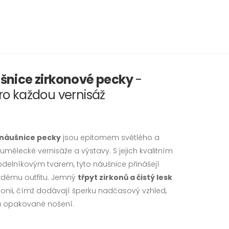
šnice zirkonové pecky
-
pro každou vernisáž
 náušnice pecky
jsou epitomem světlého a
umělecké vernisáže a výstavy. S jejich kvalitním
lníkovým tvarem, tyto náušnice přinášejí
aždému outfitu. Jemný
třpyt zirkonů a čistý lesk
nii, čímž dodávají šperku nadčasový vzhled,
 a opakované nošení.