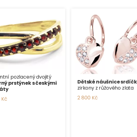
ntní pozlacený dvojitý
Dětské náušnice srdíč
rný prstýnek s českými
zirkony z růžového zlata
áty
2 800 Kč
 Kč