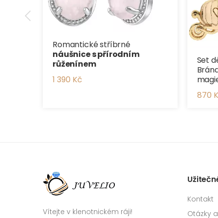
Romantické stříbrné
náušnice s přírodním
Set d
růženínem
Brána
magie
1 390 Kč
870 
Užitečn
Kontakt
Vítejte v klenotnickém ráji!
Otázky 