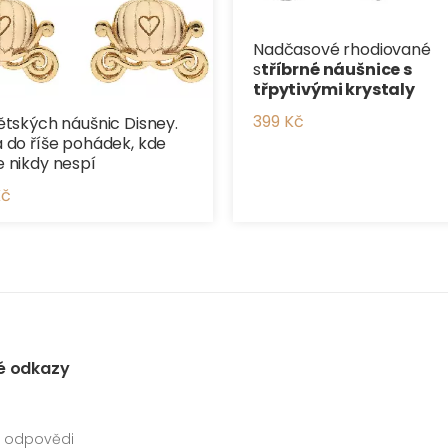
Nadčasové rhodiované
s
tříbrné náušnice s
třpytivými krystaly
399 Kč
ětských náušnic Disney.
 do říše pohádek, kde
 nikdy nespí
Kč
é odkazy
a odpovědi