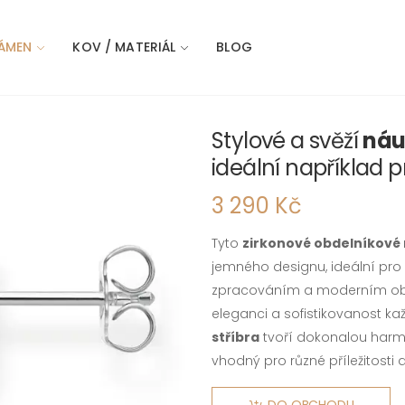
ÁMEN
KOV / MATERIÁL
BLOG
Stylové a svěží
náu
ideální například 
3 290 Kč
Tyto
zirkonové obdelníkové
jemného designu, ideální pro 
zpracováním a moderním obde
eleganci a sofistikovanost k
stříbra
tvoří dokonalou harmo
vhodný pro různé příležitosti