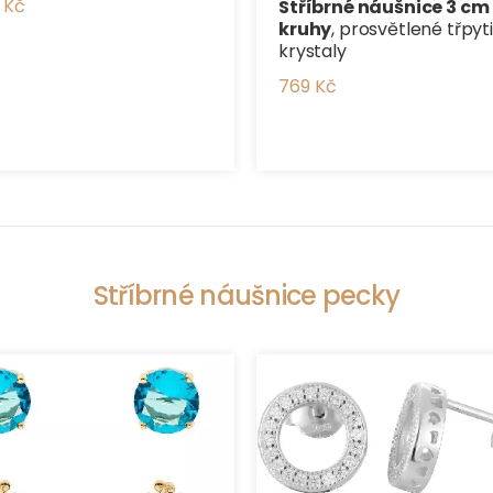
 Kč
Stříbrné náušnice 3 cm
kruhy
, prosvětlené třpyt
krystaly
769 Kč
Stříbrné náušnice pecky