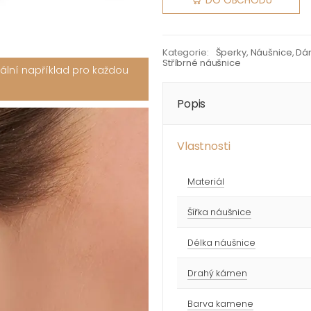
DO OBCHODU
Kategorie:
Šperky
,
Náušnice
,
Dá
Stříbrné náušnice
eální například pro každou
Popis
Vlastnosti
Materiál
Šířka náušnice
Délka náušnice
Drahý kámen
Barva kamene