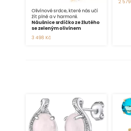
2 579
Olivínové srdce, které nás učí
žít plně a v harmonii.
Náušnice srdíčko ze žlutého
se zeleným olivínem
3 498 Kč