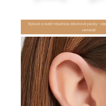
Stylové a svěží náušnice zirkonové pecky - id
vernisáž