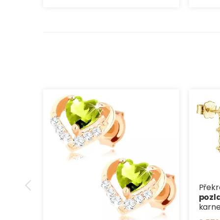
Přek
pozl
karne