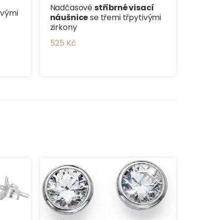
Nadčasové
stříbrné visací
ivými
náušnice
se třemi třpytivými
zirkony
525 Kč
Srdíčk
srdce
pecky
790 K