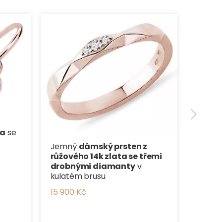
Elega
žluté
diama
(lune
32 900
ka
se
Jemný
dámský prsten z
růžového 14k zlata se třemi
drobnými diamanty
v
kulatém brusu
15 900 Kč