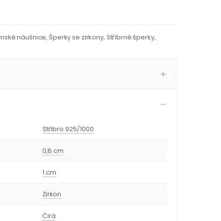
mské náušnice
,
Šperky se zirkony
,
Stříbrné šperky
,
Stříbro 925/1000
0,8 cm
1 cm
Zirkon
Čirá