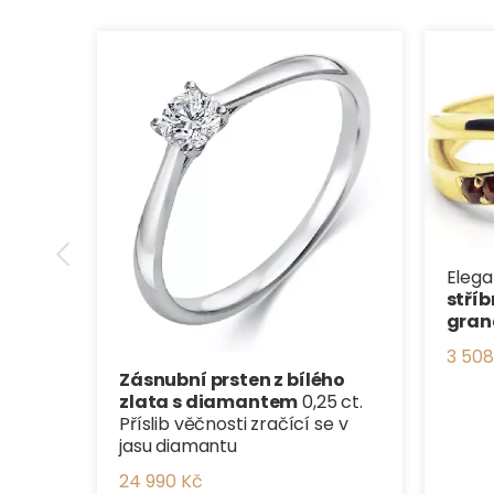
Elega
stříb
gran
3 508
Zásnubní prsten z bílého
zlata s diamantem
0,25 ct.
Příslib věčnosti zračící se v
jasu diamantu
24 990 Kč