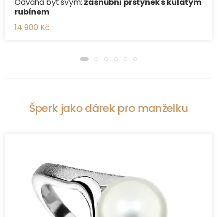
Odvaha být svým:
zásnubní prstýnek s kulatým
rubínem
14 900 Kč
Šperk jako dárek pro manželku