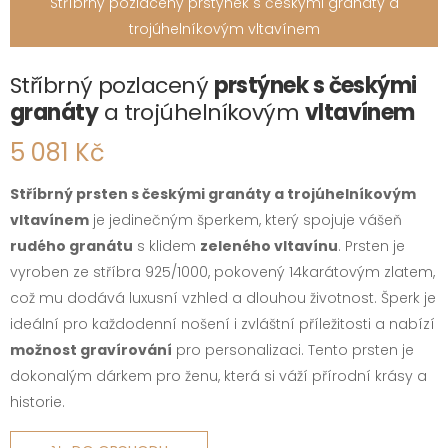
Stříbrný pozlacený prstýnek s českými granáty a
trojúhelníkovým vltavínem
Stříbrný pozlacený
prstýnek s českými
granáty
a trojúhelníkovým
vltavínem
5 081 Kč
Stříbrný prsten s českými granáty a trojúhelníkovým
vltavínem
je jedinečným šperkem, který spojuje vášeň
rudého granátu
s klidem
zeleného vltavínu
. Prsten je
vyroben ze stříbra 925/1000, pokovený 14karátovým zlatem,
což mu dodává luxusní vzhled a dlouhou životnost. Šperk je
ideální pro každodenní nošení i zvláštní příležitosti a nabízí
možnost gravírování
pro personalizaci. Tento prsten je
dokonalým dárkem pro ženu, která si váží přírodní krásy a
historie.