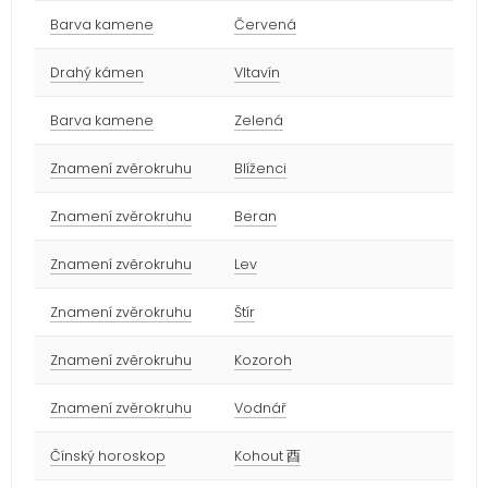
Barva kamene
Červená
Drahý kámen
Vltavín
Barva kamene
Zelená
Znamení zvěrokruhu
Blíženci
Znamení zvěrokruhu
Beran
Znamení zvěrokruhu
Lev
Znamení zvěrokruhu
Štír
Znamení zvěrokruhu
Kozoroh
Znamení zvěrokruhu
Vodnář
Čínský horoskop
Kohout 酉