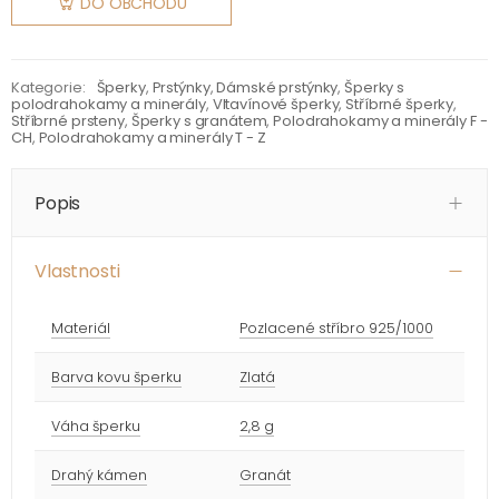
DO OBCHODU
Kategorie:
Šperky
,
Prstýnky
,
Dámské prstýnky
,
Šperky s
polodrahokamy a minerály
,
Vltavínové šperky
,
Stříbrné šperky
,
Stříbrné prsteny
,
Šperky s granátem
,
Polodrahokamy a minerály F -
CH
,
Polodrahokamy a minerály T - Z
Popis
Vlastnosti
Materiál
Pozlacené stříbro 925/1000
Barva kovu šperku
Zlatá
Váha šperku
2,8 g
Drahý kámen
Granát