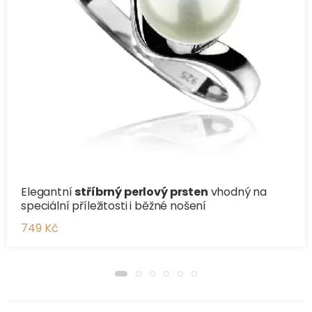
Elegantní
stříbrný perlový prsten
vhodný na
speciální příležitosti i běžné nošení
749 Kč