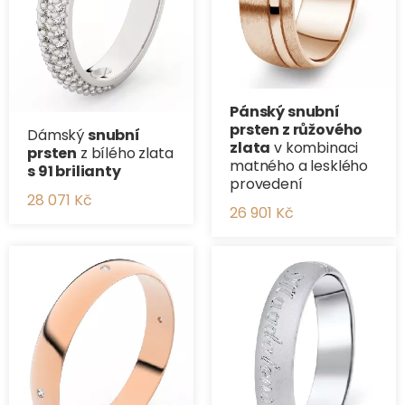
Pánský snubní
prsten z růžového
Dámský
snubní
zlata
v kombinaci
prsten
z bílého zlata
matného a lesklého
s 91 brilianty
provedení
28 071 Kč
26 901 Kč