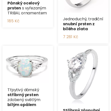
Pánský ocelový
prsten
s vyřezaným
TRIBAL ornamentem
Jednoduchý, tradiční
185 Kč
​snubní prsten z
bílého zlata
7 281 Kč
Třpytivý dámský
stříbrný prsten
zdobený světlým
bílým opálem
Stříbrný zásnubní