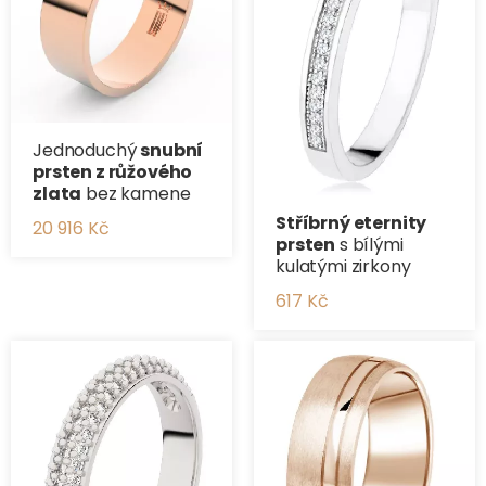
Jednoduchý
snubní
prsten z růžového
zlata
bez kamene
Stříbrný eternity
20 916 Kč
prsten
s bílými
kulatými zirkony
617 Kč