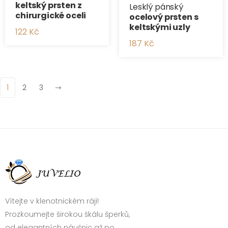
keltský prsten z
Lesklý pánský
chirurgické oceli
ocelový prsten s
keltskými uzly
122 Kč
187 Kč
1
2
3
Vítejte v klenotnickém ráji!
Prozkoumejte širokou škálu šperků,
od elegantních náušnic až po