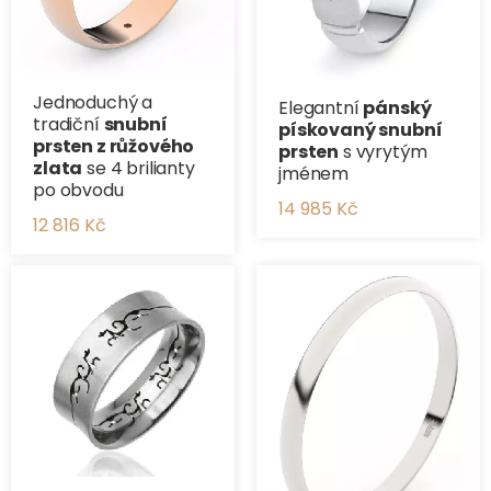
Jednoduchý a
Elegantní
pánský
tradiční ​
snubní
pískovaný snubní
prsten z růžového
prsten
s vyrytým
zlata
se 4 brilianty
jménem
po obvodu
14 985 Kč
12 816 Kč