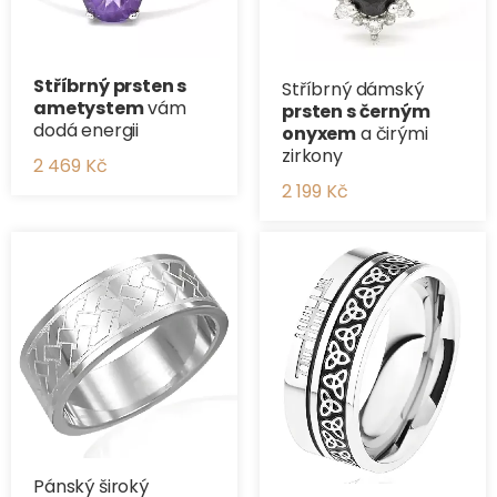
Stříbrný prsten s
Stříbrný dámský
ametystem
vám
prsten s černým
dodá energii
onyxem
a čirými
zirkony
2 469 Kč
2 199 Kč
Pánský široký