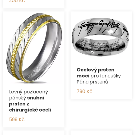
206 Kč
Ocelový prsten
moci
pro fanoušky
Pána prstenů
790 Kč
Levný pozlacený
pánský
snubní
prsten z
chirurgické oceli
599 Kč