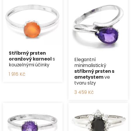
Stříbrný prsten
oranžový karneol
s
Elegantní
kouzelnými účinky
minimalistický
stříbrný prsten s
1 916 Kč
ametystem
ve
tvaru slzy
3 459 Kč