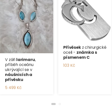
Přívěsek
z chirurgické
oceli -
známka s
písmenem C
V záři
larimaru
,
příběh oceánu
103 Kč
ukrývající se v
náušnicích a
přívěsku
5 499 Kč