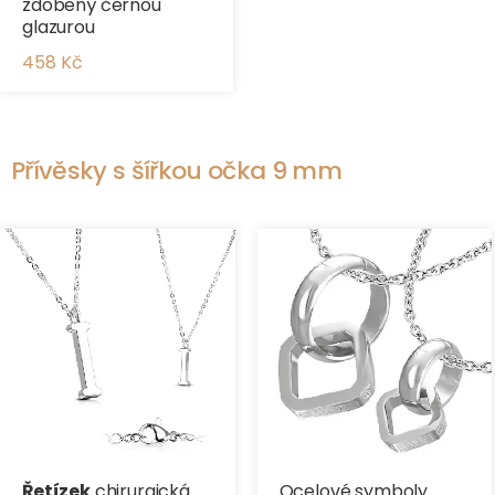
zdobený černou
glazurou
458 Kč
Přívěsky s šířkou očka 9 mm
Řetízek
chirurgická
Ocelové symboly