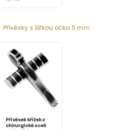
Přívěsky s šířkou očka 5 mm
Přívěsek křížek z
chirurgické oceli