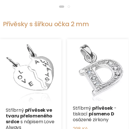
Přívěsky s šířkou očka 2 mm
Stříbrný
přívěsek
-
Stříbrný
přívěsek ve
tiskací
písmeno D
tvaru přelomeného
osázené zirkony
srdce
s nápisem Love
Always
298 Kč