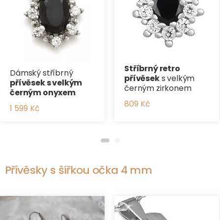
Stříbrný retro
Dámský stříbrný
přívěsek
s velkým
přívěsek s velkým
černým zirkonem
černým onyxem
809 Kč
1 599 Kč
Přívěsky s šířkou očka 4 mm