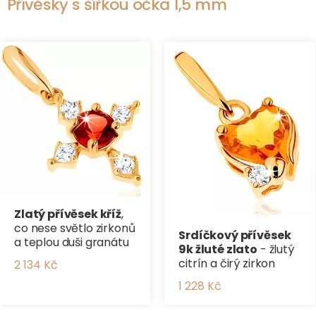
Přívěsky s šířkou očka 1,5 mm
Zlatý přívěsek kříž
,
co nese světlo zirkonů
Srdíčkový přívěsek
a teplou duši granátu
9k žluté zlato
- žlutý
citrín a čirý zirkon
2 134 Kč
1 228 Kč