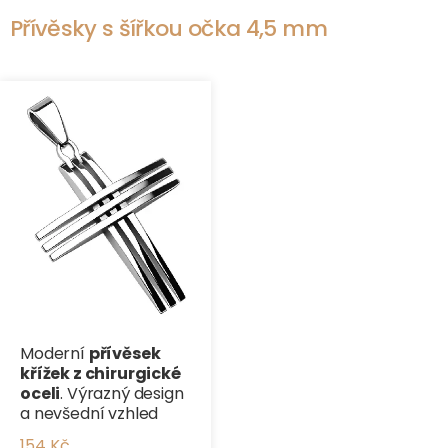
Přívěsky s šířkou očka 4,5 mm
Moderní
přívěsek
křížek z chirurgické
oceli
. Výrazný design
a nevšední vzhled
154 Kč