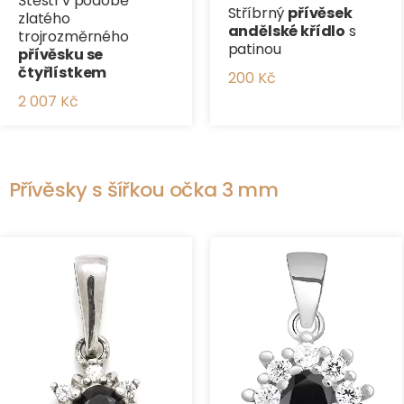
Štěstí v podobě
Stříbrný
přívěsek
zlatého
andělské křídlo
s
trojrozměrného
patinou
přívěsku se
čtyřlístkem
200 Kč
2 007 Kč
Přívěsky s šířkou očka 3 mm