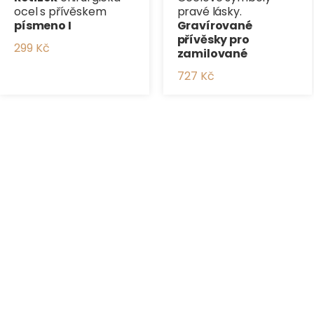
ocel s přívěskem
pravé lásky.
písmeno I
Gravírované
přívěsky pro
299 Kč
zamilované
727 Kč