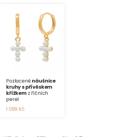
Pozlacené
náušnice
kruhy s přívěskem
křížkem
z říčních
perel
1 099 Kč