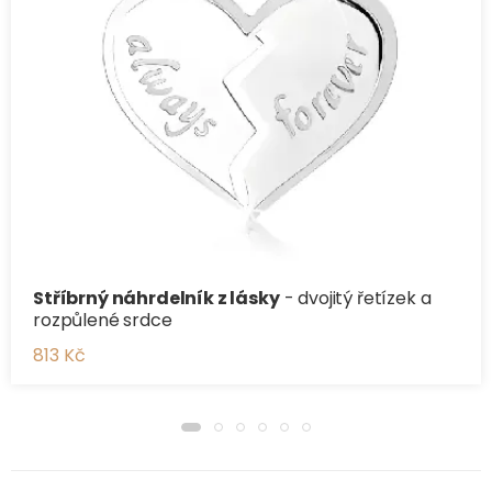
Stříbrný náhrdelník z lásky
- dvojitý řetízek a
rozpůlené srdce
813 Kč