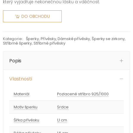
který vyjadřuje nekonečnou lásku a vděčnost.
DO OBCHODU
Kategorie:
Šperky
,
Přívěsky
,
Dámské přívěsky
,
Šperky se zirkony
,
Stříbrné šperky
,
Stříbrné přívěsky
Popis
Vlastnosti
Materiál
Pozlacené stříbro 925/1000
Motiv šperku
Srdce
Šířka přívěsku
1,1 cm