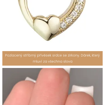
Pozlacený stříbrný přívěsek srdce se zirkony. Dárek, který
mluví za všechna slova