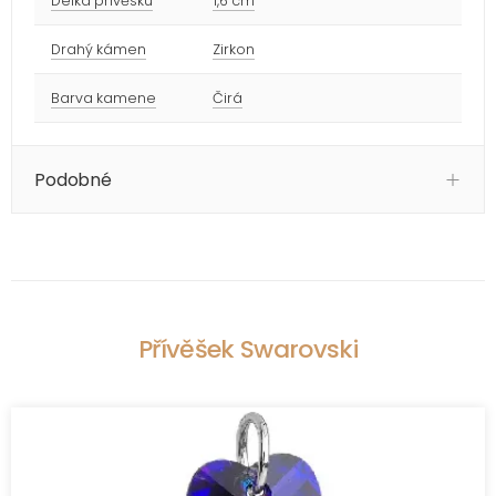
Délka přívěsku
1,6 cm
Drahý kámen
Zirkon
Barva kamene
Čirá
Podobné
Přívěšek Swarovski