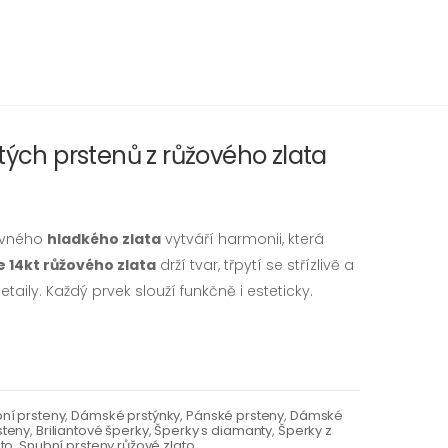
tých prstenů z růžového zlata
vného
hladkého zlata
vytváří harmonii, která
e 14kt růžového zlata
drží tvar, třpytí se střízlivě a
taily. Každý prvek slouží funkčně i esteticky.
ní prsteny
,
Dámské prstýnky
,
Pánské prsteny
,
Dámské
steny
,
Briliantové šperky
,
Šperky s diamanty
,
Šperky z
ato
,
Snubní prsteny růžové zlato