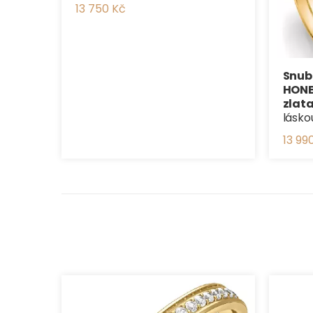
13 750 Kč
Snub
HONE
zlat
lásko
13 99