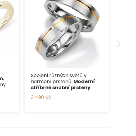
brilia
16 803
Spojení různých světů v
m
,
harmonii prstenů.
Moderní
eny
stříbrné snubní prsteny
3 490 Kč