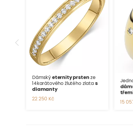
Dámský
eternity prsten
ze
Jedno
14karátového žlutého zlata
s
dáms
diamanty
třem
22 250 Kč
15 05