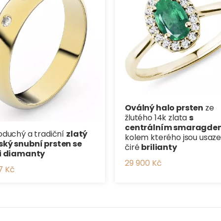
Oválný halo prsten
ze
žlutého 14k zlata
s
centrálním smaragde
duchý a tradiční ​
zlatý
kolem kterého jsou usaz
ký snubní prsten se
čiré
brilianty
i diamanty
29 900 Kč
7 Kč