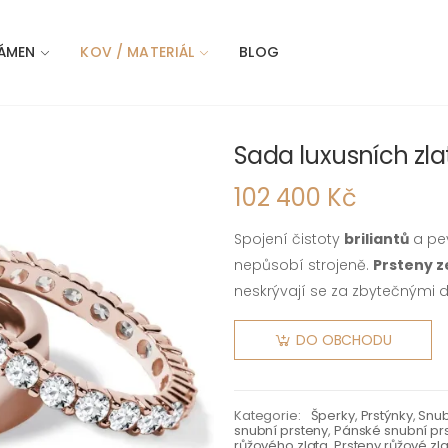
ÁMEN
KOV / MATERIÁL
BLOG
Sada luxusních zla
102 400 Kč
Spojení čistoty
briliantů
a pe
nepůsobí strojeně.
Prsteny z
neskrývají se za zbytečnými de
DO OBCHODU
Kategorie:
Šperky
,
Prstýnky
,
Snub
snubní prsteny
,
Pánské snubní pr
růžového zlata
,
Prsteny růžové zl