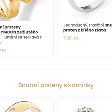
Jednoduchý, tradiční
​sn
ní prsteny
prsten z bílého zlata
YMOON ze žlutého
a
- umění se setkává s
7 281 Kč
u
0 Kč
Snubní prsteny s kamínky