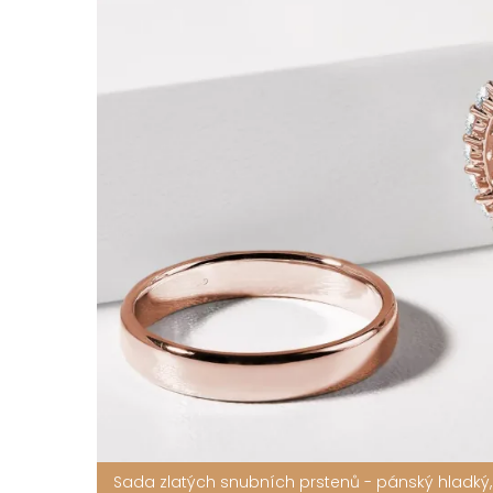
Sada zlatých snubních prstenů - pánský hladký