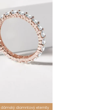
, dámský diamntový eternity