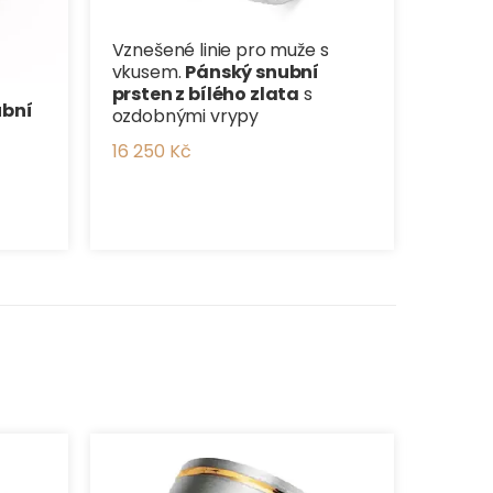
Vznešené linie pro muže s
vkusem.
Pánský snubní
prsten z bílého zlata
s
ubní
ozdobnými vrypy
16 250 Kč
Luxusn
prsten