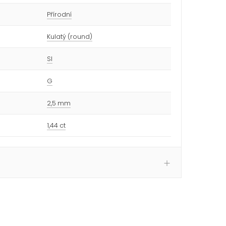
Přírodní
Kulatý (round)
SI
G
2,5 mm
1,44 ct