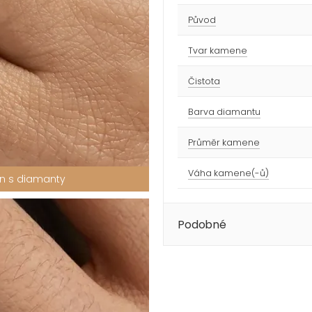
Původ
Tvar kamene
Čistota
Barva diamantu
Průměr kamene
Váha kamene(-ů)
en s diamanty
Podobné