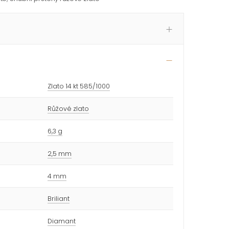
Zlato 14 kt 585/1000
Růžové zlato
6,3 g
2,5 mm
4 mm
Briliant
Diamant