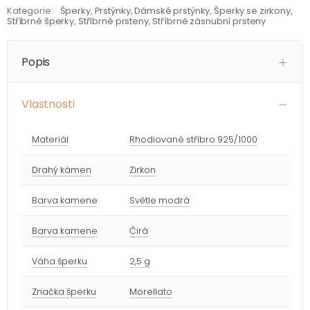
Kategorie:
Šperky
,
Prstýnky
,
Dámské prstýnky
,
Šperky se zirkony
,
Stříbrné šperky
,
Stříbrné prsteny
,
Stříbrné zásnubní prsteny
Popis
Vlastnosti
Materiál
Rhodiované stříbro 925/1000
Drahý kámen
Zirkon
Barva kamene
Světle modrá
Barva kamene
Čirá
Váha šperku
2,5 g
Značka šperku
Morellato