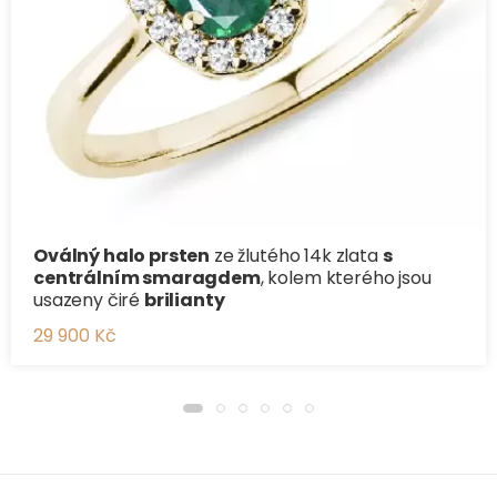
Oválný halo prsten
ze žlutého 14k zlata
s
centrálním smaragdem
, kolem kterého jsou
usazeny čiré
brilianty
29 900 Kč