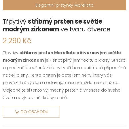
Elegantní prstýnky Morellato
Třpytivý
stříbrný prsten se světle
modrým zirkonem
ve tvaru čtverce
2 290 Kč
Třpytivý
stříbrný prsten Morellato s čtvercovým světle
modrým zirkonem
je klenot plný jemnocitu a krásy. Stříbro
a precizně broušené zirkony tvoří harmonii, která připomíná
naději a sny. Tento prsten je dotekem něhy, který vás
provází každý den a oslavuje krásu v každém okamžiku.
Objednejte si tento výjimečný prsten a vnesete do svého
života nový rozměr krásy a citů.
DO OBCHODU