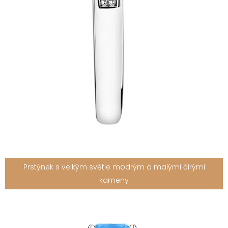
Prstýnek s velkým světle modrým a malými čirými
kameny