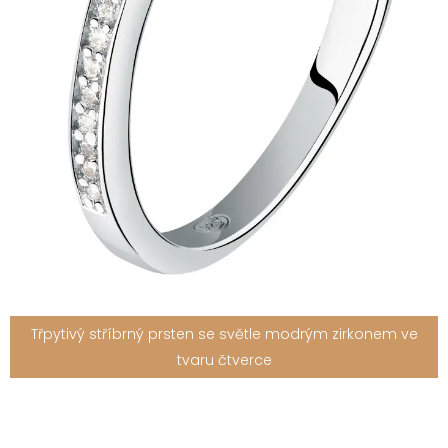
Třpytivý stříbrný prsten se světle modrým zirkonem ve
tvaru čtverce