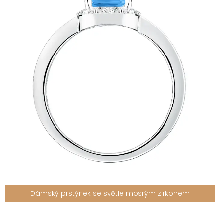
Dámský prstýnek se světle mosrým zirkonem