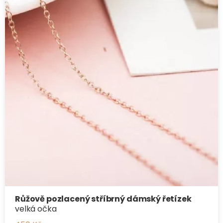
Růžově pozlacený stříbrný dámský řetízek
velká očka