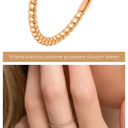
Stříbrný kuličkový prstýnek pozlacený růžovým zlatem