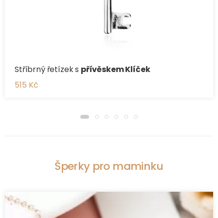
Stříbrný řetízek s
přívěskem Klíček
515 Kč
Šperky pro maminku