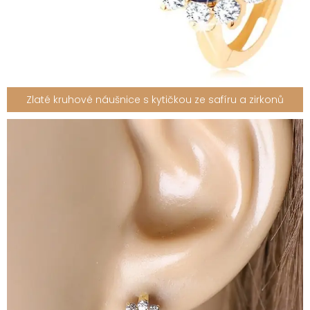
Zlaté kruhové náušnice s kytičkou ze safíru a zirkonů