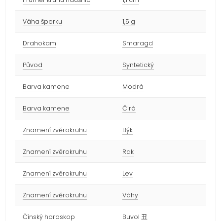
Váha šperku
1,5 g
Drahokam
Smaragd
Původ
Syntetický
Barva kamene
Modrá
Barva kamene
Čirá
Znamení zvěrokruhu
Býk
Znamení zvěrokruhu
Rak
Znamení zvěrokruhu
Lev
Znamení zvěrokruhu
Váhy
Čínský horoskop
Buvol 丑