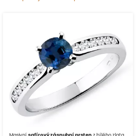
Masivní
safírový zásnubní prsten
z bílého zlata