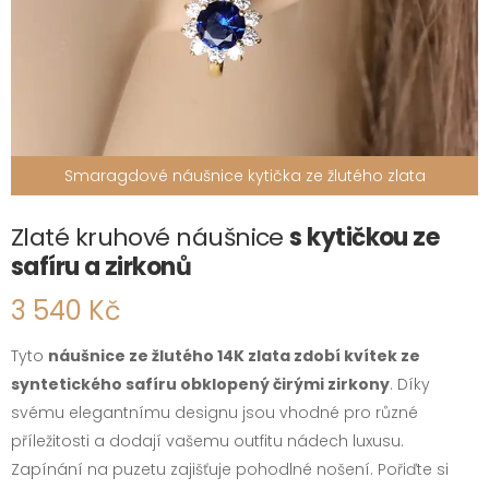
Smaragdové náušnice kytička ze žlutého zlata
Zlaté kruhové náušnice
s kytičkou ze
safíru a zirkonů
3 540 Kč
Tyto
náušnice ze žlutého 14K zlata zdobí kvítek ze
syntetického safíru obklopený čirými zirkony
. Díky
svému elegantnímu designu jsou vhodné pro různé
příležitosti a dodají vašemu outfitu nádech luxusu.
Zapínání na puzetu zajišťuje pohodlné nošení. Pořiďte si