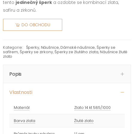
tento
jedinečný šperk
a ozdobte se kombinací zlata,
safíru a zirkonů.
DO OBCHODU
Kategorie:
Šperky
,
Náušnice
,
Dámské náušnice
,
Šperky se
safírem
,
Šperky se zirkony
,
Šperky ze žlutého zlata
,
Náušnice žluté
zlato
Popis
Vlastnosti
Materiál
Zlato 14 kt 585/1000
Barva zlata
Žluté zlato
Průměr kruhu náušnic
1,1 cm