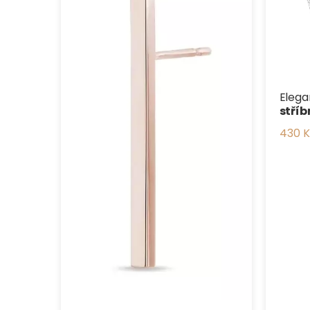
Elega
stříb
430 