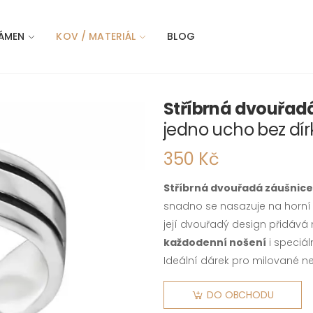
ÁMEN
KOV / MATERIÁL
BLOG
Stříbrná dvouřad
jedno ucho bez dír
350 Kč
Stříbrná dvouřadá záušnice
snadno se nasazuje na horní 
její dvouřadý design přidává
každodenní nošení
i speciál
Ideální dárek pro milované 
DO OBCHODU