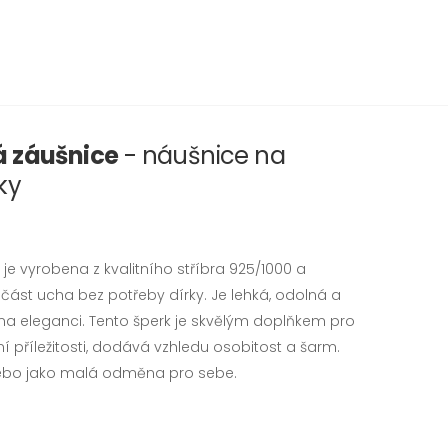
á záušnice
- náušnice na
ky
je vyrobena z kvalitního stříbra 925/1000 a
část ucha bez potřeby dírky. Je lehká, odolná a
 na eleganci. Tento šperk je skvělým doplňkem pro
ní příležitosti, dodává vzhledu osobitost a šarm.
nebo jako malá odměna pro sebe.