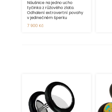
Náušnice na jedno ucho
tyčinka z růžového zlata.
Odhalení extrovertní povahy
v jedinečném šperku
7 900 Kč