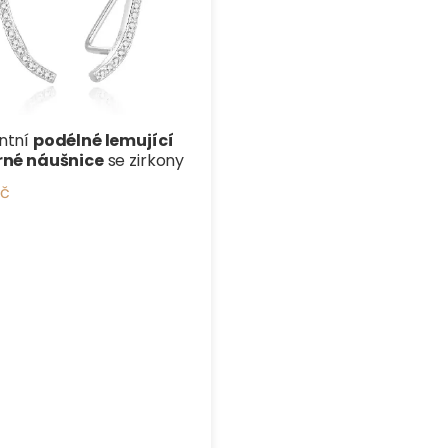
ntní
podélné lemující
rné náušnice
se zirkony
Kč