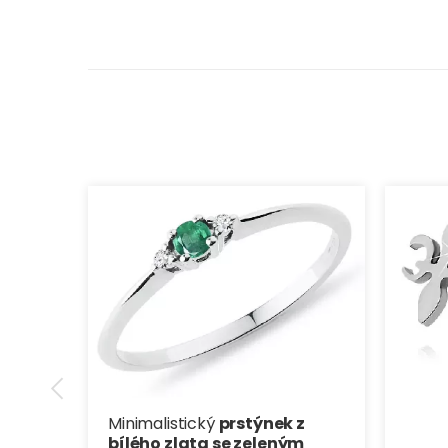
Minimalistický
prstýnek z
bílého zlata se zeleným