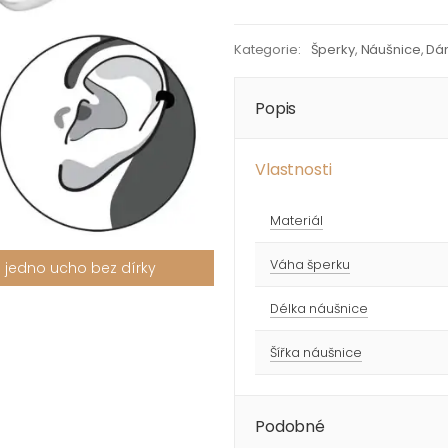
Kategorie:
Šperky
,
Náušnice
,
Dá
Popis
Vlastnosti
Materiál
Váha šperku
 jedno ucho bez dírky
Délka náušnice
Šířka náušnice
Podobné