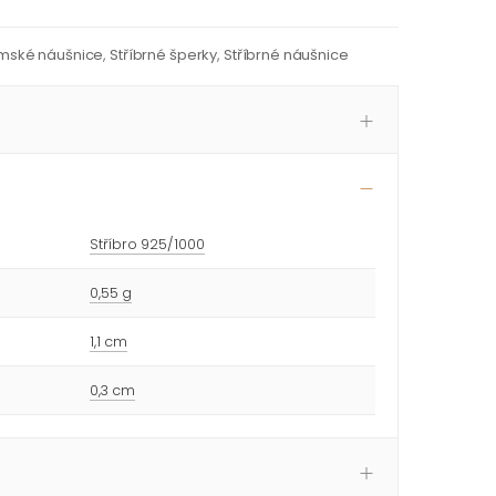
mské náušnice
,
Stříbrné šperky
,
Stříbrné náušnice
Stříbro 925/1000
0,55 g
1,1 cm
0,3 cm