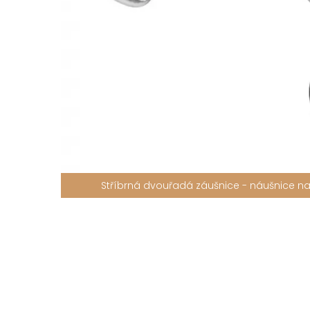
Stříbrná dvouřadá záušnice - náušnice na