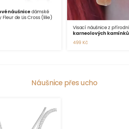
ové náušnice
dámské
Fleur de Lis Cross (lilie)
Visací náušnice z přírodn
karneolových kamínků
499 Kč
Náušnice přes ucho