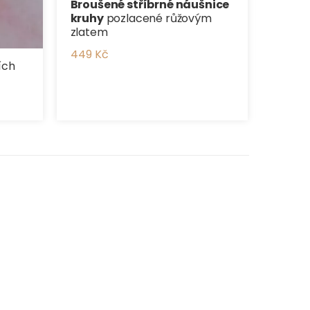
Broušené stříbrné náušnice
kruhy
pozlacené růžovým
zlatem
449 Kč
ích