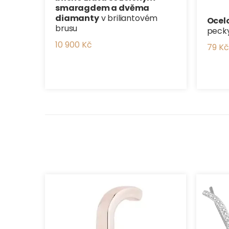
smaragdem a dvěma
diamanty
v briliantovém
Ocel
brusu
pecky 
10 900 Kč
79 Kč