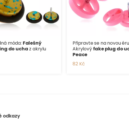
dná móda:
Falešný
Připravte se na novou éru
cing do ucha
z akrylu
Akrylový
fake plug do u
Peace
82 Kč
é odkazy