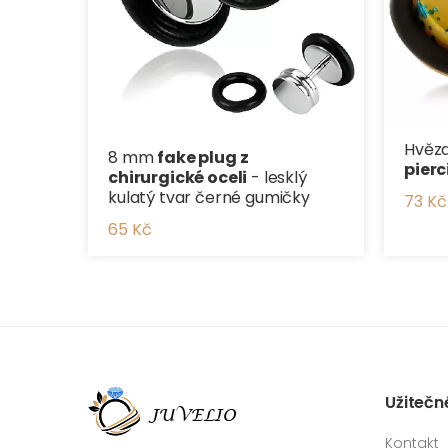
Hvěz
8 mm
fake plug z
pier
chirurgické oceli
- lesklý
kulatý tvar černé gumičky
73 Kč
65 Kč
Užitečn
Kontakt