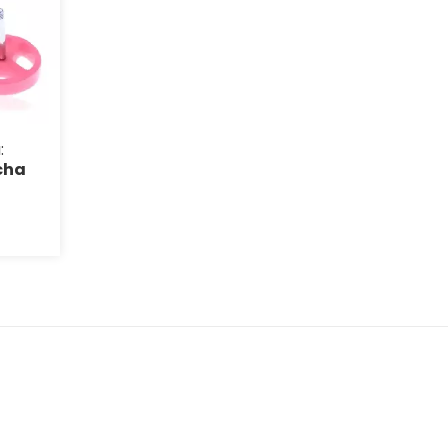
:
cha