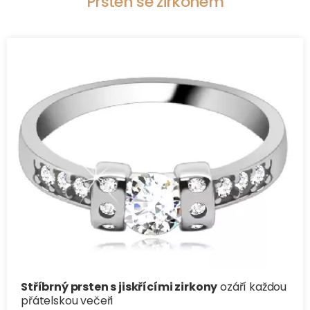
Prsten se zirkonem
Stříbrný prsten s jiskřícími zirkony
ozáří každou
přátelskou večeři