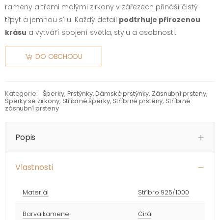
rameny a třemi malými zirkony v zářezech přináší čistý
třpyt a jemnou sílu. Každý detail
podtrhuje přirozenou
krásu
a vytváří spojení světla, stylu a osobnosti.
DO OBCHODU
Kategorie:
Šperky
,
Prstýnky
,
Dámské prstýnky
,
Zásnubní prsteny
,
Šperky se zirkony
,
Stříbrné šperky
,
Stříbrné prsteny
,
Stříbrné
zásnubní prsteny
Popis
Vlastnosti
Materiál
Stříbro 925/1000
Barva kamene
Čirá