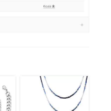
Koza 未
Elegan
náram
korá
7 219 