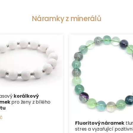
Náramky z minerálů
asový
korálkový
amek
pro ženy z bílého
itu
č
Fluoritový náramek
tlu
stres a vyzařující pozitivn