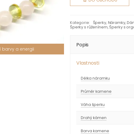
DO OBCHODU
Kategorie:
Šperky
,
Náramky
,
Dá
Šperky s růženínem
,
Šperky s org
Popis
 barvy a energii
Vlastnosti
Délka náramku
Průměr kamene
Váha šperku
Drahý kámen
Barva kamene