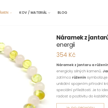
ÁMEN
KOV / MATERIÁL
BLOG
Náramek z jantarů
energii
354 Kč
Náramek z jantaru a růžení
energicky silných kamenů.
Ja
zatímco
růženín
symbolizuje
unikátní spojením přírodní kr
speciální příležitosti. Je to ide
radost a pozitivitu do každéh