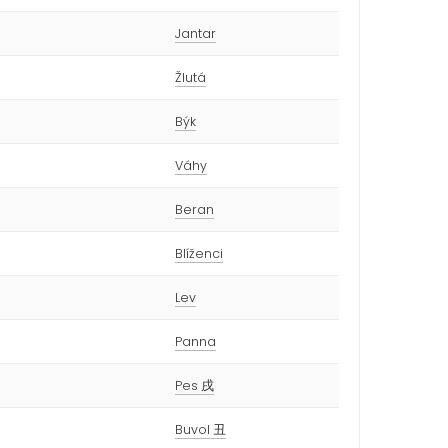
Jantar
Žlutá
Býk
Váhy
Beran
Blíženci
Lev
Panna
Pes 戌
Buvol 丑