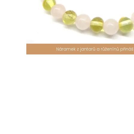
Náramek z jantarů a růženínů přináší