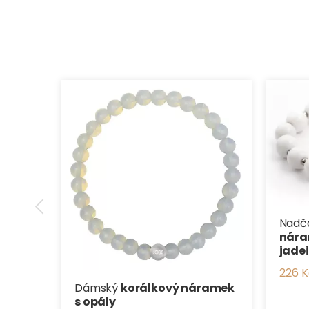
Nadč
nár
jade
226 K
Dámský
korálkový náramek
s opály