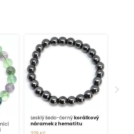
Nádhe
syntet
angeli
824 K
Lesklý šedo-černý
korálkový
náramek z hematitu
mící
í
329 Kč