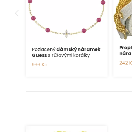
Prop
Pozlacený
dámský náramek
nár
Guess
s růžovými korálky
242 
966 Kč