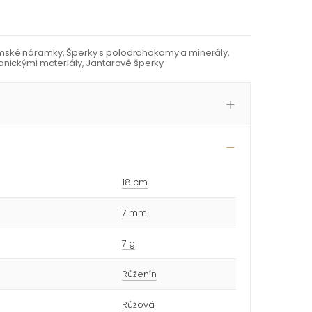
mské náramky
,
Šperky s polodrahokamy a minerály
,
anickými materiály
,
Jantarové šperky
18 cm
7 mm
7 g
Růženín
Růžová