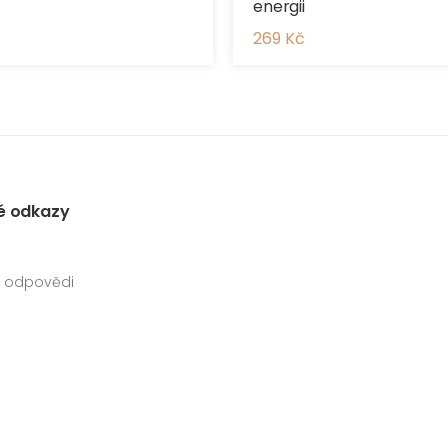
energii
269 Kč
é odkazy
a odpovědi