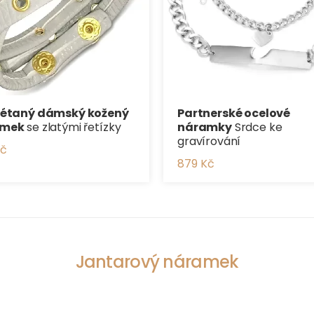
létaný dámský kožený
Partnerské ocelové
amek
se zlatými řetízky
náramky
Srdce ke
gravírování
Kč
879 Kč
Jantarový náramek