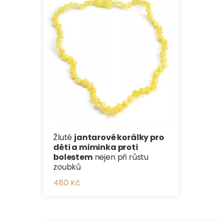
Žluté
jantarové korálky pro
děti a miminka proti
bolestem
nejen při růstu
zoubků
480 Kč