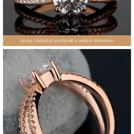
Levbý zásnubní prstýnek s velkým zirkonem