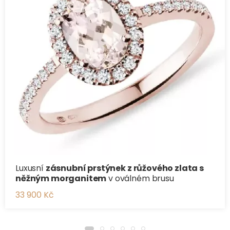
Luxusní
zásnubní prstýnek z růžového zlata s
něžným morganitem
v oválném brusu
33 900 Kč