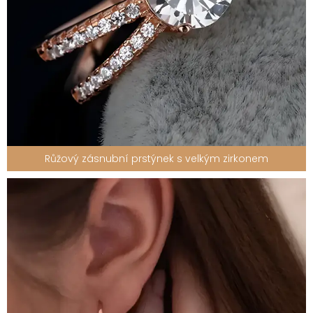
Růžový zásnubní prstýnek s velkým zirkonem