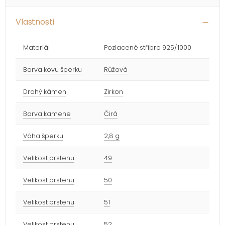
Vlastnosti
Materiál
Pozlacené stříbro 925/1000
Barva kovu šperku
Růžová
Drahý kámen
Zirkon
Barva kamene
Čirá
Váha šperku
2,8 g
Velikost prstenu
49
Velikost prstenu
50
Velikost prstenu
51
Velikost prstenu
52