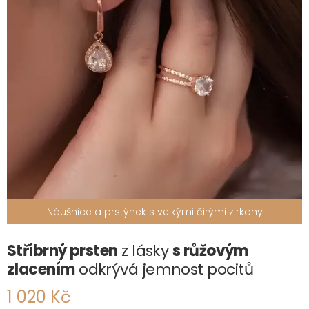
Náušnice a prstýnek s velkými čirými zirkony
Stříbrný prsten
z lásky
s růžovým
zlacením
odkrývá jemnost pocitů
1 020 Kč