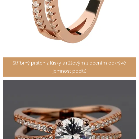
Stříbrný prsten z lásky s růžovým zlacením odkrývá
jemnost pocitů