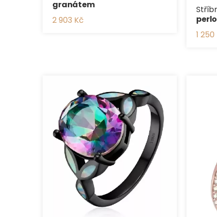
granátem
Stříb
perlo
2 903 Kč
1 250