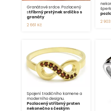
nekon
Granátové srdce. Pozlacený
šper
s
tříbrný prstýnek srdíčko s
pozl
granáty
2 903
2 661 Kč
Spojení tradičního kamene a
moderního designu.
Pozlacený stříbrný prsten
nekonečno s českým