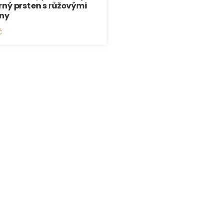
rný prsten s růžovými
ony
č