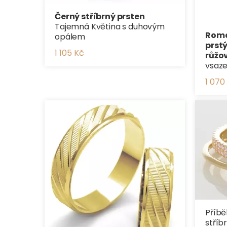
Černý stříbrný prsten
Tajemná Květina s duhovým
Roma
opálem
prst
1 105 Kč
růžo
vsaze
1 070
Příbě
stříb