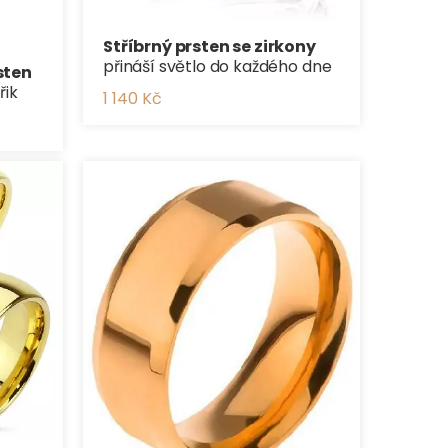
Stříbrný prsten se zirkony
přináší světlo do každého dne
sten
řik
1 140 Kč