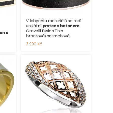
V labyrintu materiálů se rodí
unikátní
prsten s betonem
Gravelli Fusion Thin
en s
bronzová/antracitová
3 990 Kč