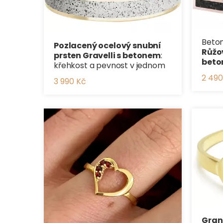
Beton
Pozlacený ocelový snubní
Růžo
prsten Gravelli s betonem
:
bet
křehkost a pevnost v jednom
2 490
3 990 Kč
Gran