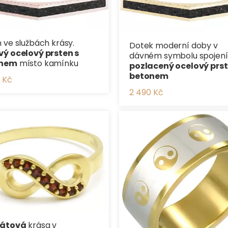
 ve službách krásy.
Dotek moderní doby v
vý ocelový prsten s
dávném symbolu spojení
onem
místo kamínku
pozlacený ocelový prst
betonem
 Kč
2 490 Kč
átová
krása v