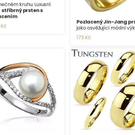
ečném kruhu. Luxusní
k
stříbrný prsten s
acením
Pozlacený Jin-Jang pr
 Kč
jako osvěžující módní výk
173 Kč