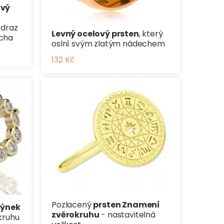
ový
odraz
Levný ocelový prsten
, který
cha
oslní svým zlatým nádechem
132 Kč
Pozlacený
prsten Znamení
týnek
zvěrokruhu
- nastavitelná
kruhu