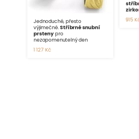
stříb
zirk
915 K
Jednoduché, přesto
výjimečné.
Stříbrné snubní
prsteny
pro
nezapomenutelný den
1 127 Kč