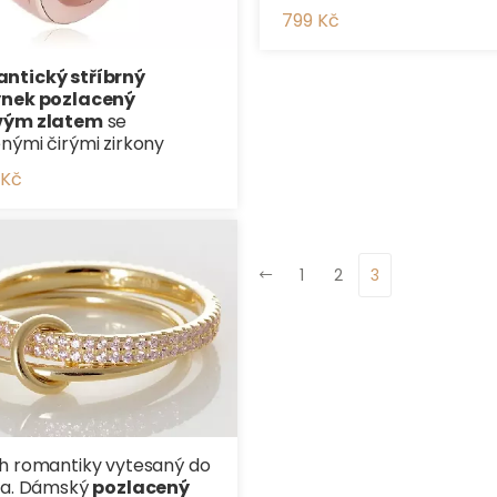
799 Kč
ntický stříbrný
ýnek pozlacený
vým zlatem
se
nými čirými zirkony
 Kč
1
2
3
h romantiky vytesaný do
ra. Dámský
pozlacený