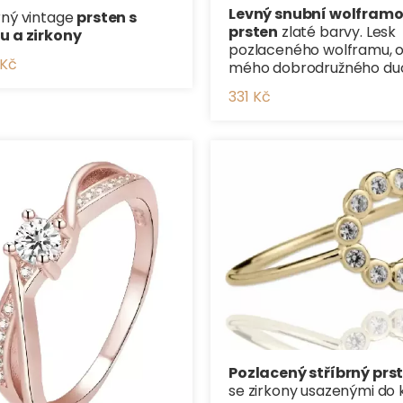
Levný snubní wolfram
rný vintage
prsten s
prsten
zlaté barvy. Lesk
u a zirkony
pozlaceného wolframu, 
 Kč
mého dobrodružného du
331 Kč
Pozlacený stříbrný prs
se zirkony usazenými do 