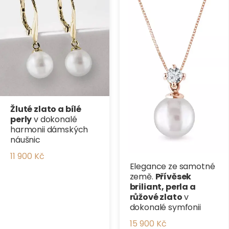
Žluté zlato a bílé
perly
v dokonalé
harmonii dámských
náušnic
11 900 Kč
Elegance ze samotné
země.
Přívěsek
briliant, perla a
růžové zlato
v
dokonalé symfonii
15 900 Kč