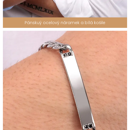
Pánskuý ocelový náramek a bílá košile