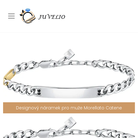
Přepínač mobilního menu
Designový náramek pro muže Morellato Catene