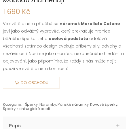
svobodu znamenají
1 690 Kč
Ve světě plném příběhů se
náramek Morellato Catene
jeví jako odvážný vypravěč, který překračuje hranice
běžného šperku. Jeho
ocelová podstata
odolává
všednosti, zatímco design evokuje příběhy síly, odvahy a
nezávislosti. Nosí se jako manifest nekonečného hledání a
objevování, jako připomínka, že každý z nás může najít
poezii ve světě plném kontrastů.
DO OBCHODU
Kategorie:
Šperky
,
Náramky
,
Pánské náramky
,
Kovové šperky
,
Šperky z chirurgické oceli
Popis