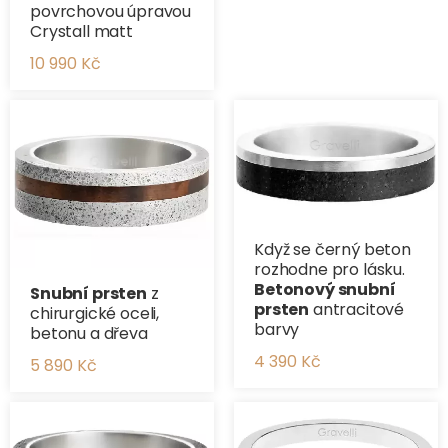
povrchovou úpravou
Crystall matt
10 990 Kč
Když se černý beton
rozhodne pro lásku.
Betonový snubní
Snubní prsten
z
prsten
antracitové
chirurgické oceli,
barvy
betonu a dřeva
4 390 Kč
5 890 Kč