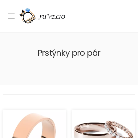
Přepínač mobilního menu
Prstýnky pro pár