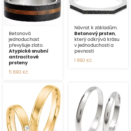
Návrat k základům.
Betonová
Betonový prsten
,
jednoduchost
který odkrývá krásu
převyšuje zlato.
v jednoduchosti a
Atypické snubní
pevnosti
antracitové
1 990 Kč
prsteny
5 890 Kč