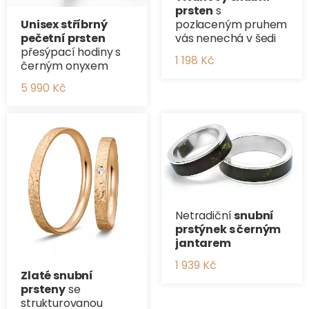
prsten
s
Unisex stříbrný
pozlaceným pruhem
pečetní prsten
vás nenechá v šedi
přesýpací hodiny s
1 198 Kč
černým onyxem
5 990 Kč
Netradiční
snubní
prstýnek s černým
jantarem
1 939 Kč
Zlaté snubní
prsteny
se
strukturovanou