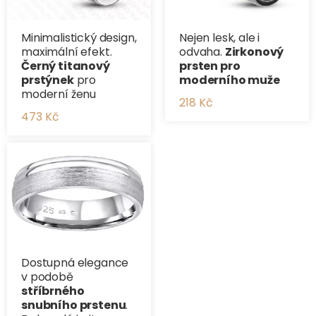
Minimalistický design,
Nejen lesk, ale i
maximální efekt.
odvaha.
Zirkonový
Černý titanový
prsten pro
prstýnek
pro
moderního muže
moderní ženu
218 Kč
473 Kč
Dostupná elegance
v podobě
stříbrného
snubního prstenu
.