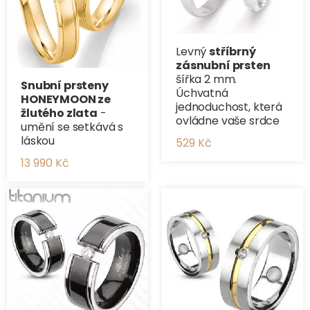
Levný
stříbrný
zásnubní prsten
šířka 2 mm.
Snubní prsteny
Úchvatná
HONEYMOON ze
jednoduchost, která
žlutého zlata
-
ovládne vaše srdce
umění se setkává s
láskou
529 Kč
13 990 Kč