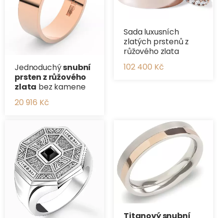
Sada luxusních
zlatých prstenů z
růžového zlata
102 400 Kč
Jednoduchý
snubní
prsten z růžového
zlata
bez kamene
20 916 Kč
Titanový snubní