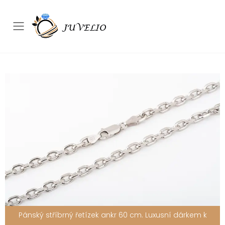
Přepínač mobilního menu
Pánský stříbrný řetízek ankr 60 cm. Luxusní dárkem k