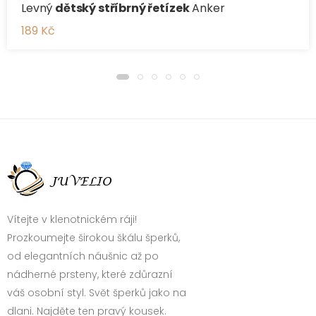
Levný
dětský stříbrný řetízek
Anker
189 Kč
Vítejte v klenotnickém ráji!
Prozkoumejte širokou škálu šperků,
od elegantních náušnic až po
nádherné prsteny, které zdůrazní
váš osobní styl. Svět šperků jako na
dlani. Najděte ten pravý kousek.