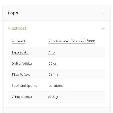
Popis
Vlastnosti
Materiál
Rhodiované stříbro 925/1000
Typ řetízku
Ankr
Délka řetízku
60 cm
Šířka řetízku
5 mm
Zapínání šperku
Karabina
Váha šperku
32,5 g