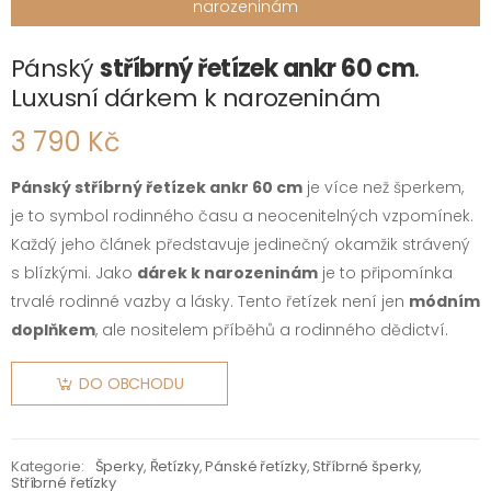
narozeninám
Pánský
stříbrný řetízek ankr 60 cm
.
Luxusní dárkem k narozeninám
3 790 Kč
Pánský stříbrný řetízek ankr 60 cm
je více než šperkem,
je to symbol rodinného času a neocenitelných vzpomínek.
Každý jeho článek představuje jedinečný okamžik strávený
s blízkými. Jako
dárek k narozeninám
je to připomínka
trvalé rodinné vazby a lásky. Tento řetízek není jen
módním
doplňkem
, ale nositelem příběhů a rodinného dědictví.
DO OBCHODU
Kategorie:
Šperky
,
Řetízky
,
Pánské řetízky
,
Stříbrné šperky
,
Stříbrné řetízky